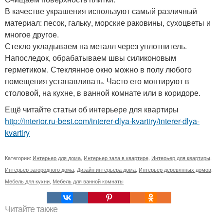
В качестве украшения используют самый различный
материал: песок, гальку, морские раковины, сухоцветы и
многое другое.
Стекло укладываем на металл через уплотнитель.
Напоследок, обрабатываем швы силиконовым
герметиком. Стеклянное окно можно в полу любого
помещения устанавливать. Часто его монтируют в
столовой, на кухне, в ванной комнате или в коридоре.
Ещё читайте статьи об интерьере для квартиры
http://interior.ru-best.com/interer-dlya-kvartiry/interer-dlya-
kvartiry
Категории:
Интерьер для дома
,
Интерьер зала в квартире
,
Интерьер для квартиры
,
Интерьер загородного дома
,
Дизайн интерьера дома
,
Интерьер деревянных домов
,
Мебель для кухни
,
Мебель для ванной комнаты
Читайте также