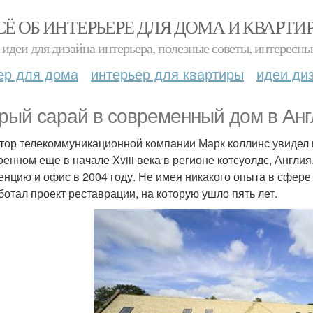
СЁ ОБ ИНТЕРЬЕРЕ ДЛЯ ДОМА И КВАРТИ
идеи для дизайна интерьера, полезные советы, интересны
ер для дома
интерьер для квартиры
идеи ди
рый сарай в современный дом в Анг
тор телекоммуникационной компании Марк коллинс увидел 
оенном еще в начале Xviii века в регионе котсуолдс, Англия
енцию и офис в 2004 году. Не имея никакого опыта в сфере 
ботал проект реставрации, на которую ушло пять лет.