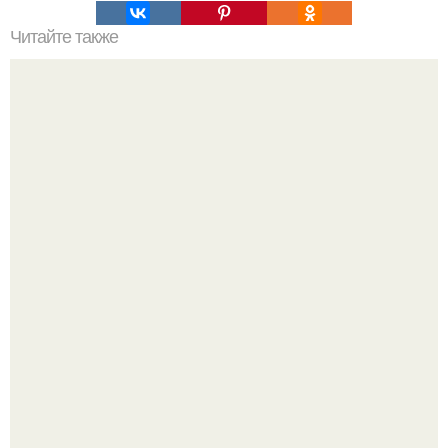
Читайте также
Это произойдет, если намазать мылом зеркало.
Культурный код. Можно сделать красивый интерьер
практически где угодно.