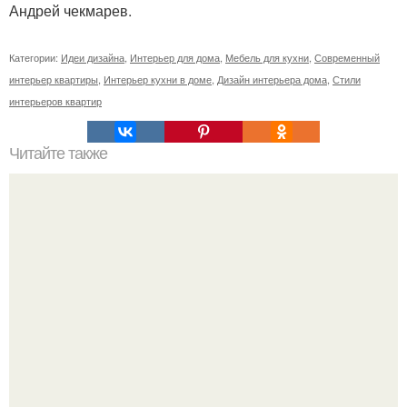
Андрей чекмарев.
Категории:
Идеи дизайна
,
Интерьер для дома
,
Мебель для кухни
,
Современный
интерьер квартиры
,
Интерьер кухни в доме
,
Дизайн интерьера дома
,
Стили
интерьеров квартир
Читайте также
Детские кафе: куда сводить ребенка в алматы.