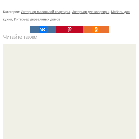
Категории:
Интерьер маленькой квартиры
,
Интерьер для квартиры
,
Мебель для
кухни
,
Интерьер деревянных домов
Читайте также
Плитка для печки в доме. Плитка для печи и камина -
какую выбрать и какой лучше обложить печь в доме.