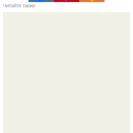
Читайте также
Воскресная тема для обсуждения: мы предлагаем
обсудить кафе, рестораны, столовые Перми.
Стильный ремонт в двушке - мечта реальностью стала!