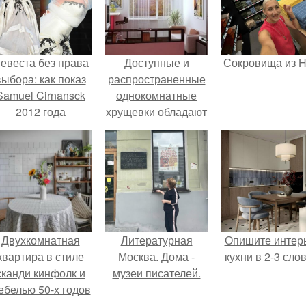
евеста без права
Доступные и
Сокровища из Ho
выбора: как показ
распространенные
Samuel Cirnansck
однокомнатные
2012 года
хрущевки обладают
ревратил подиум
определенными
 манифест против
достоинствами в
принуждения.
плане бюджетной
стороны ремонта.
Двухкомнатная
Литературная
Опишите интер
квартира в стиле
Москва. Дома -
кухни в 2-3 слов
сканди кинфолк и
музеи писателей.
ебелью 50-х годов
в высотке на