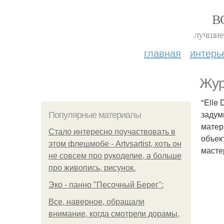
В
лучшие 
главная
интерь
Жур
"Elle
задум
Популярные материалы
матер
Стало интересно поучаствовать в
объек
этом флешмобе - Artvsartist, хоть он
масте
не совсем про рукоделие, а больше
про живопись, рисунок.
Эко - панно "Песочный Берег":
Все, наверное, обращали
внимание, когда смотрели дорамы,