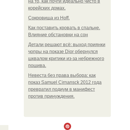
на то, как почти идеально чисто в
корейских домах.
Сокровища из Hoff.
Как поставить кровать в спальне.
Влияние обстановки на сон
Детали решают всё: выход приянки
чопры на показе Dior обернулся
шквалом критики из-за небрежного
пошива.
Невеста без права выбора: как
показ Samuel Cirnansck 2012 года
превратил подиум в манифест
против принуждения.