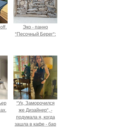
ff.
Эко - панно
"Песочный Берег":
ьер
"Ух, Заморочился
ах.
же Дизайнер", -
подумала я, когда
зашла в кафе - бар
"слезы березы".