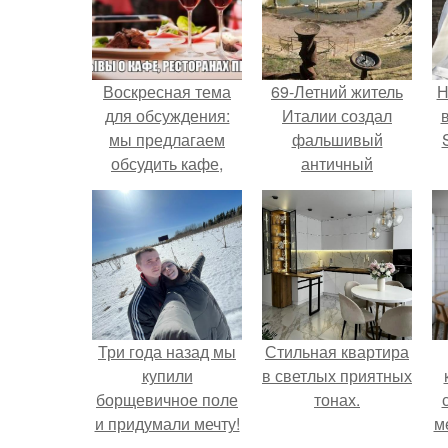
Воскресная тема
69-Летний житель
Н
для обсуждения:
Италии создал
мы предлагаем
фальшивый
обсудить кафе,
античный
рестораны,
амфитеатр и
п
столовые Перми.
долгое время
в
успешно выдавал
его за настоящее
историческое
наследие.
Три года назад мы
Стильная квартира
купили
в светлых приятных
борщевичное поле
тонах.
и придумали мечту!
м