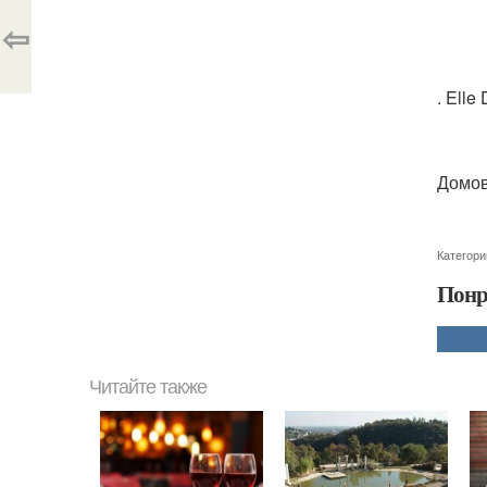
⇦
. Ell
Домов
Категори
Понр
Читайте также