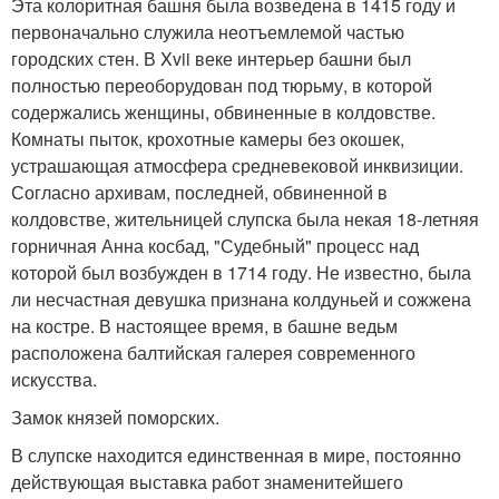
Эта колоритная башня была возведена в 1415 году и
первоначально служила неотъемлемой частью
городских стен. В Xvii веке интерьер башни был
полностью переоборудован под тюрьму, в которой
содержались женщины, обвиненные в колдовстве.
Комнаты пыток, крохотные камеры без окошек,
устрашающая атмосфера средневековой инквизиции.
Согласно архивам, последней, обвиненной в
колдовстве, жительницей слупска была некая 18-летняя
горничная Анна косбад, "Судебный" процесс над
которой был возбужден в 1714 году. Не известно, была
ли несчастная девушка признана колдуньей и сожжена
на костре. В настоящее время, в башне ведьм
расположена балтийская галерея современного
искусства.
Замок князей поморских.
В слупске находится единственная в мире, постоянно
действующая выставка работ знаменитейшего