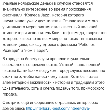
Унылые ноябрьские деньки в слупске становятся
значительно интереснее во время прохождения
фестиваля "Komeda Jazz", история которого
насчитывает уже 2 десятилетия. Основателем этого
уникального мероприятия стал известный польский
композитор и исполнитель Кшиштоф комеда, творчество
которого известно во всем мире по таким гениальным
композициям, как саундтреки к фильмам "Ребенок
Розмари" и "нож в воде".
В городе на берегу слупи прошлое изумительно
сочетается с современностью. Уютный, наполненный
чистым балтийским воздухом, город слупск несомненно
стоит того, чтобы нанести ему визит. Хотя бы - из-за
элементарной вежливости к истории и традициям этого
удивительного, хоть и слегка подзабытого, приморского
городка.
Смотрите ещё информацию о красивых интерьерах
домов здесь
http://interior.ru-best.com/interer-dlya-