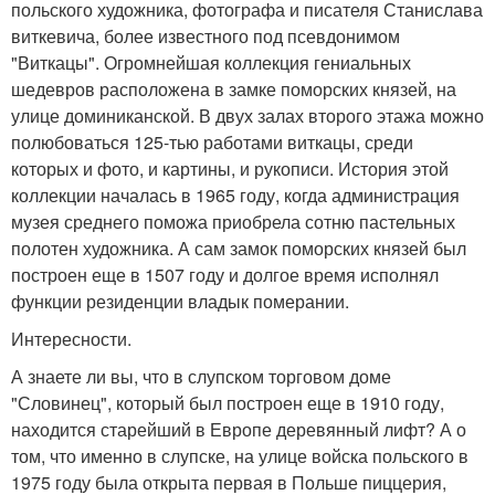
польского художника, фотографа и писателя Станислава
виткевича, более известного под псевдонимом
"Виткацы". Огромнейшая коллекция гениальных
шедевров расположена в замке поморских князей, на
улице доминиканской. В двух залах второго этажа можно
полюбоваться 125-тью работами виткацы, среди
которых и фото, и картины, и рукописи. История этой
коллекции началась в 1965 году, когда администрация
музея среднего поможа приобрела сотню пастельных
полотен художника. А сам замок поморских князей был
построен еще в 1507 году и долгое время исполнял
функции резиденции владык померании.
Интересности.
А знаете ли вы, что в слупском торговом доме
"Словинец", который был построен еще в 1910 году,
находится старейший в Европе деревянный лифт? А о
том, что именно в слупске, на улице войска польского в
1975 году была открыта первая в Польше пиццерия,