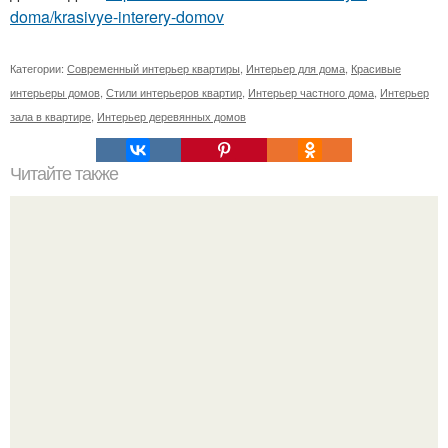
doma/krasivye-interery-domov
Категории:
Современный интерьер квартиры
,
Интерьер для дома
,
Красивые
интерьеры домов
,
Стили интерьеров квартир
,
Интерьер частного дома
,
Интерьер
зала в квартире
,
Интерьер деревянных домов
Читайте также
Часть 1. таунхаус во Вьетнаме.