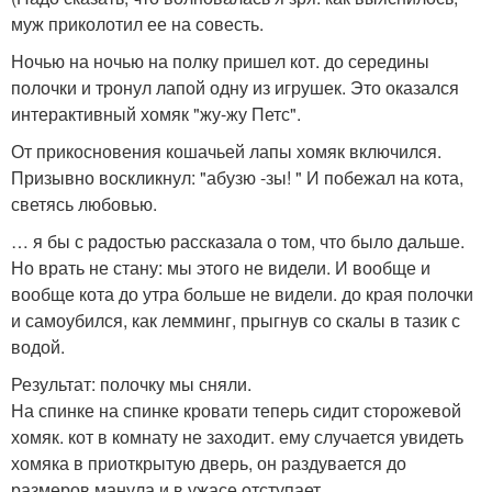
муж приколотил ее на совесть.
Ночью на ночью на полку пришел кот. до середины
полочки и тронул лапой одну из игрушек. Это оказался
интерактивный хомяк "жу-жу Петс".
От прикосновения кошачьей лапы хомяк включился.
Призывно воскликнул: "абузю -зы! " И побежал на кота,
светясь любовью.
… я бы с радостью рассказала о том, что было дальше.
Но врать не стану: мы этого не видели. И вообще и
вообще кота до утра больше не видели. до края полочки
и самоубился, как лемминг, прыгнув со скалы в тазик с
водой.
Результат: полочку мы сняли.
На спинке на спинке кровати теперь сидит сторожевой
хомяк. кот в комнату не заходит. ему случается увидеть
хомяка в приоткрытую дверь, он раздувается до
размеров манула и в ужасе отступает.