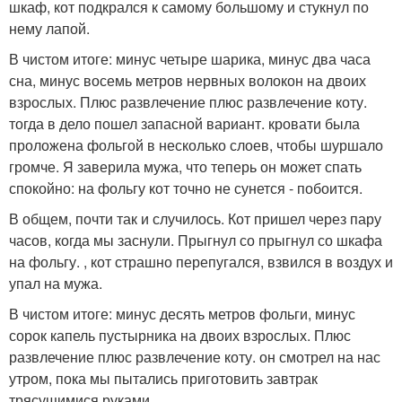
шкаф, кот подкрался к самому большому и стукнул по
нему лапой.
В чистом итоге: минус четыре шарика, минус два часа
сна, минус восемь метров нервных волокон на двоих
взрослых. Плюс развлечение плюс развлечение коту.
тогда в дело пошел запасной вариант. кровати была
проложена фольгой в несколько слоев, чтобы шуршало
громче. Я заверила мужа, что теперь он может спать
спокойно: на фольгу кот точно не сунется - побоится.
В общем, почти так и случилось. Кот пришел через пару
часов, когда мы заснули. Прыгнул со прыгнул со шкафа
на фольгу. , кот страшно перепугался, взвился в воздух и
упал на мужа.
В чистом итоге: минус десять метров фольги, минус
сорок капель пустырника на двоих взрослых. Плюс
развлечение плюс развлечение коту. он смотрел на нас
утром, пока мы пытались приготовить завтрак
трясущимися руками.