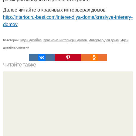
Далее читайте о красивых интерьерах домов
http://interior.ru-best.com/interer-dlya-doma/krasivye-interery-
domov
Категории:
Идеи дизайна
,
Красивые интерьеры домов
,
Интерьер для дома
,
Идеи
дизайна спальни
Читайте также
Гардения. Великолепные благоухающие цветы гардении
- отличное украшение домашнего интерьера.