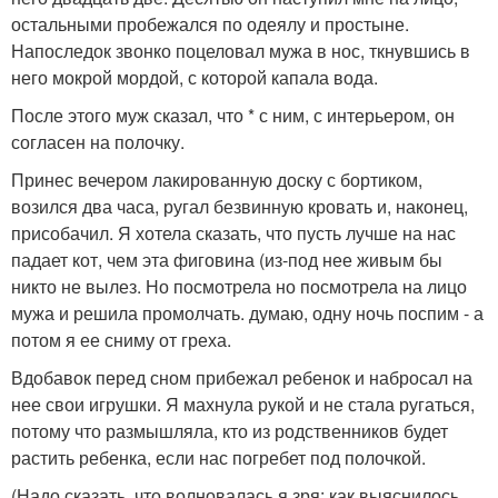
остальными пробежался по одеялу и простыне.
Напоследок звонко поцеловал мужа в нос, ткнувшись в
него мокрой мордой, с которой капала вода.
После этого муж сказал, что * с ним, с интерьером, он
согласен на полочку.
Принес вечером лакированную доску с бортиком,
возился два часа, ругал безвинную кровать и, наконец,
присобачил. Я хотела сказать, что пусть лучше на нас
падает кот, чем эта фиговина (из-под нее живым бы
никто не вылез. Но посмотрела но посмотрела на лицо
мужа и решила промолчать. думаю, одну ночь поспим - а
потом я ее сниму от греха.
Вдобавок перед сном прибежал ребенок и набросал на
нее свои игрушки. Я махнула рукой и не стала ругаться,
потому что размышляла, кто из родственников будет
растить ребенка, если нас погребет под полочкой.
(Надо сказать, что волновалась я зря: как выяснилось,