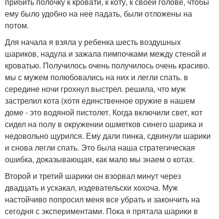
прибить полочку к кровати, к коту, к своей голове, чтобы
ему было удобно на нее падать, были отложены на
потом.
Для начала я взяла у ребенка шесть воздушных
шариков, надула и зажала пимпочками между стеной и
кроватью. Получилось очень получилось очень красиво.
мы с мужем полюбовались на них и легли спать. в
середине ночи грохнул выстрел. решила, что муж
застрелил кота (хотя единственное оружие в нашем
доме - это водяной пистолет. Когда включили свет, кот
сидел на полу в окружении ошметков синего шарика и
недовольно щурился. Ему дали пинка, сдвинули шарики
и снова легли спать. Это была наша стратегическая
ошибка, доказывающая, как мало мы знаем о котах.
Второй и третий шарики он взорвал минут через
двадцать и ускакал, издевательски хохоча. Муж
настойчиво попросил меня все убрать и закончить на
сегодня с экспериментами. Пока я прятала шарики в