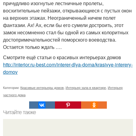
причудливо изогнутые лестничные пролеты,
восхитительные пейзажи, открывающиеся с пустых окон
на верхних этажах. Неограниченный ничем полет
фантазии. Ах! Ах, если бы его сумели достроить, этот
замок несомненно стал бы одной из самых колоритных
достопримечательностей поморского воеводства.
Остается только ждать ….
Смотрите ещё статьи о красивых интерьерах домов
http://interior.ru-best.com/interer-dlya-doma/krasivye-interery-
domov
Категории:
Красивые интерьеры домов
,
Интерьер зала в квартире
,
Интерьер
частного дома
Читайте также