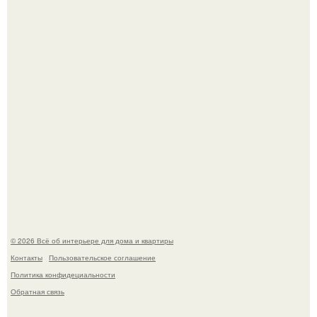
Дизайн малометражной студии 21, 1 м 2 (24, 9 м 2 с
балконом) в Краснодаре.
Визуализация квартиры в ЖК "Булычев".
© 2026 Всё об интерьере для дома и квартиры
Контакты
Пользовательское соглашение
Политика конфидециальности
Обратная связь