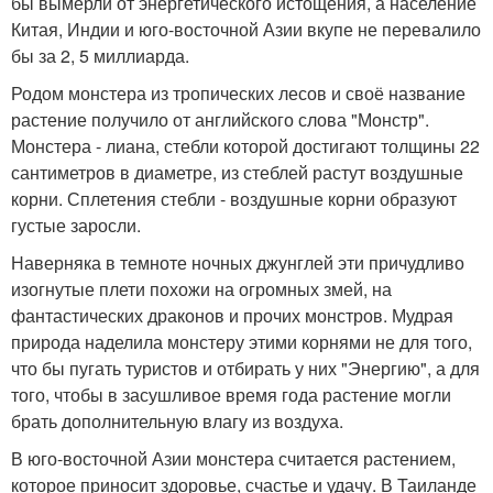
бы вымерли от энергетического истощения, а население
Китая, Индии и юго-восточной Азии вкупе не перевалило
бы за 2, 5 миллиарда.
Родом монстера из тропических лесов и своё название
растение получило от английского слова "Монстр".
Монстера - лиана, стебли которой достигают толщины 22
сантиметров в диаметре, из стеблей растут воздушные
корни. Сплетения стебли - воздушные корни образуют
густые заросли.
Наверняка в темноте ночных джунглей эти причудливо
изогнутые плети похожи на огромных змей, на
фантастических драконов и прочих монстров. Мудрая
природа наделила монстеру этими корнями не для того,
что бы пугать туристов и отбирать у них "Энергию", а для
того, чтобы в засушливое время года растение могли
брать дополнительную влагу из воздуха.
В юго-восточной Азии монстера считается растением,
которое приносит здоровье, счастье и удачу. В Таиланде