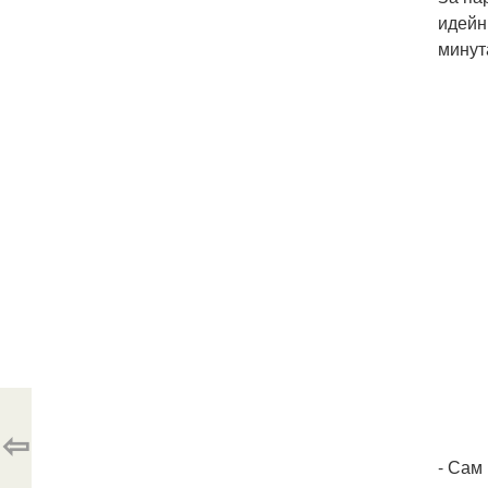
идейн
минут
⇦
- Сам