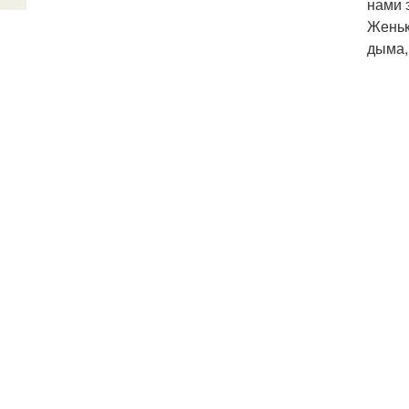
нами 
Женьк
дыма,