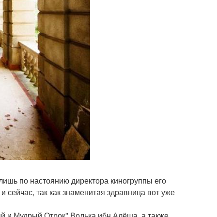
 лишь по настоянию директора киногруппы его
и сейчас, так как знаменитая здравница вот уже
ный и Мудрый Отрок" Волька ибн Алёша, а также