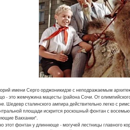
орий имени Серго орджоникидзе с неподражаемым архитек
цо - это жемчужина мацесты (района Сочи. От олимпийского 
е. Шедевр сталинского ампира действительно легко с римс
нтральной площади искрится роскошный фонтан с восемью
ующие Вакханки".
о этот фонтан у длиннюще - могучей лестницы главного кор