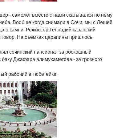
вер - самолет вместе с нами скатывался по нему
 неба. Вообще когда снимали в Сочи, мы с Лешей
ица о камни. Режиссер Геннадий казанский
выговор. На съемках царапины пришлось
инял сочинский пансионат за роскошный
з баку Джафара алимухаметова - за грозного
тый рабочий в тюбетейке.