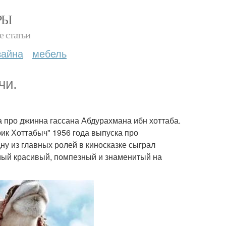
РЫ
е статьи
зайна
мебель
чи.
а про джинна гассана Абдурахмана ибн хоттаба.
ик Хоттабыч" 1956 года выпуска про
ну из главных ролей в киносказке сыграл
мый красивый, помпезный и знаменитый на