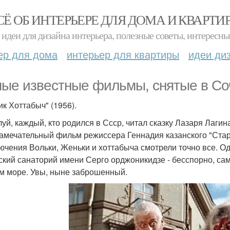
СЁ ОБ ИНТЕРЬЕРЕ ДЛЯ ДОМА И КВАРТИ
идеи для дизайна интерьера, полезные советы, интересны
ер для дома
интерьер для квартиры
идеи ди
ые известные фильмы, снятые в Со
ик Хоттабыч" (1956).
уй, каждый, кто родился в Ссср, читал сказку Лазаря Лагин
замечательный фильм режиссера Геннадия казанского "Стар
ючения Вольки, Женьки и хоттабыча смотрели точно все. Од
ский санаторий имени Серго орджоникидзе - бесспорно, са
м море. Увы, ныне заброшенный.