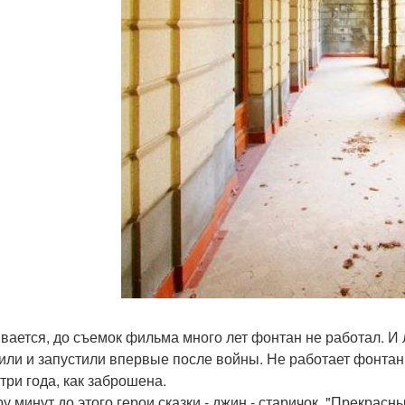
вается, до съемок фильма много лет фонтан не работал. И
или и запустили впервые после войны. Не работает фонтан 
три года, как заброшена.
ру минут до этого герои сказки - джин - старичок, "Прекрас