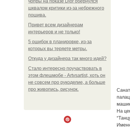
чопры на показе Dior обернулся
шквалом критики из-за небрежного
пошива.
Привет всем дизайнерам
интерьеров и не только!
5 ошибок в планировке, из-за
которых вы теряете метры.
Откуда у дизайнера так много идей?
Стало интересно поучаствовать в
этом флешмобе - Artvsartist, хоть он
не совсем про рукоделие, а больше
Санат
про живопись, рисунок.
палац
машин
На це
"Танц
Именн