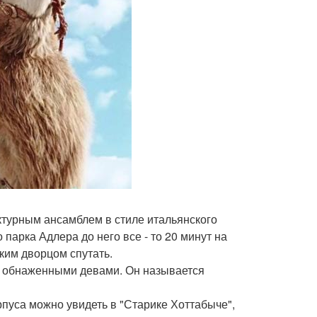
турным ансамблем в стиле итальянского
парка Адлера до него все - то 20 минут на
ким дворцом спутать.
 обнаженными девами. Он называется
пуса можно увидеть в "Старике Хоттабыче",