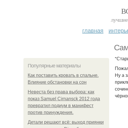
В
лучшие 
главная
интерь
Сам
"Стар
Популярные материалы
Пожал
Ну а 
Как поставить кровать в спальне.
прикл
Влияние обстановки на сон
сочин
Невеста без права выбора: как
чёрно
показ Samuel Cirnansck 2012 года
превратил подиум в манифест
против принуждения.
Детали решают всё: выход приянки