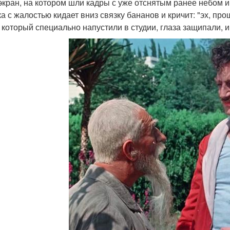
экран, на котором шли кадры с уже отснятым ранее небом и
а с жалостью кидает вниз связку бананов и кричит: "эх, прощ
 который специально напустили в студии, глаза защипали, и