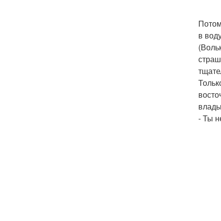
Потом
в вод
(Воль
страш
тщате
Тольк
восто
влады
- Ты 