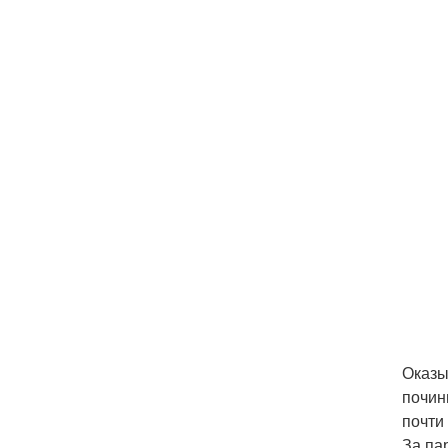
Оказы
почин
почти 
За па