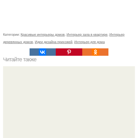
Категории:
Красивые интерьеры домов
,
Интерьер зала в квартире
,
Интерьер
деревянных домов
,
Идеи дизайна прихожей
,
Интерьер для дома
Читайте также
Оттенки зеленого цвета встречаются в природе на
каждом шагу: свежая зелень, цвет морской волны,
изумрудный мох на деревьях.