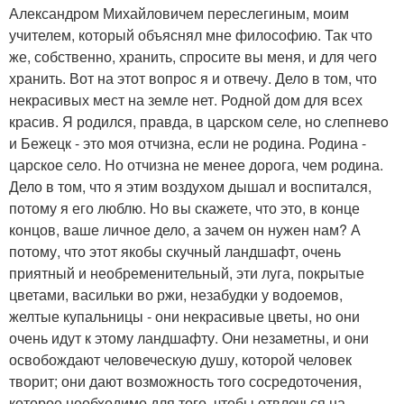
Александром Михайловичем переслегиным, моим
учителем, который объяснял мне философию. Так что
же, собственно, хранить, спросите вы меня, и для чего
хранить. Вот на этот вопрос я и отвечу. Дело в том, что
некрасивых мест на земле нет. Родной дом для всех
красив. Я родился, правда, в царском селе, но слепневo
и Бежецк - это моя отчизна, если не родина. Родина -
царское село. Но отчизна не менее дорога, чем родина.
Дело в том, что я этим воздухом дышал и воспитался,
потому я его люблю. Но вы скажете, что это, в конце
концов, ваше личное дело, а зачем он нужен нам? А
потому, что этот якобы скучный ландшафт, очень
приятный и необременительный, эти луга, покрытые
цветами, васильки во ржи, незабудки у водоемов,
желтые купальницы - они некрасивые цветы, но они
очень идут к этому ландшафту. Они незаметны, и они
освобождают человеческую душу, которой человек
творит; они дают возможность того сосредоточения,
которое необходимо для того, чтобы отвлечься на