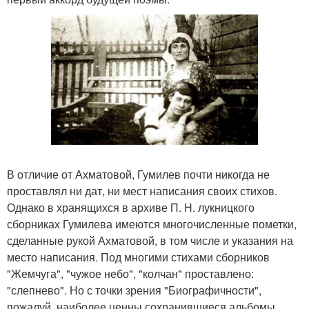
В отличие от Ахматовой, Гумилев почти никогда не
проставлял ни дат, ни мест написания своих стихов.
Однако в хранящихся в архиве П. Н. лукницкого
сборниках Гумилева имеются многочисленные пометки,
сделанные рукой Ахматовой, в том числе и указания на
место написания. Под многими стихами сборников
"Жемчуга", "чужое небо", "колчан" проставлено:
"слепнево". Но с точки зрения "Биографичности",
пожалуй, наиболее ценны сохранившиеся альбомы