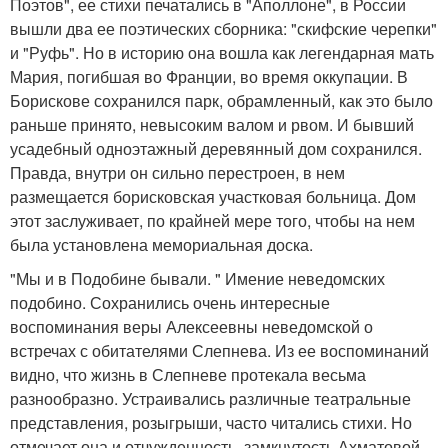
Поэтов", ее стихи печатались в "Аполлоне", в России
вышли два ее поэтических сборника: "скифские черепки"
и "Руфь". Но в историю она вошла как легендарная мать
Мария, погибшая во Франции, во время оккупации. В
Борискове сохранился парк, обрамленный, как это было
раньше принято, невысоким валом и рвом. И бывший
усадебный одноэтажный деревянный дом сохранился.
Правда, внутри он сильно перестроен, в нем
размещается борисковская участковая больница. Дом
этот заслуживает, по крайней мере того, чтобы на нем
была установлена мемориальная доска.
"Мы и в Подобине бывали. " Имение неведомских
подобино. Сохранились очень интересные
воспоминания веры Алексеевны неведомской о
встречах с обитателями Слепнева. Из ее воспоминаний
видно, что жизнь в Слепневе протекала весьма
разнообразно. Устраивались различные театральные
представления, розыгрыши, часто читались стихи. Но
отмечает она и отчужденность, замкнутость Ахматовой,