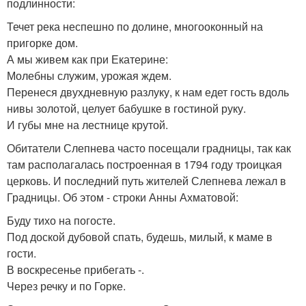
подлинности:
Течет река неспешно по долине, многооконный на
пригорке дом.
А мы живем как при Екатерине:
Молебны служим, урожая ждем.
Перенеся двухдневную разлуку, к нам едет гость вдоль
нивы золотой, целует бабушке в гостиной руку.
И губы мне на лестнице крутой.
Обитатели Слепнева часто посещали градницы, так как
там располагалась построенная в 1794 году троицкая
церковь. И последний путь жителей Слепнева лежал в
Градницы. Об этом - строки Анны Ахматовой:
Буду тихо на погосте.
Под доской дубовой спать, будешь, милый, к маме в
гости.
В воскресенье прибегать -.
Через речку и по Горке.