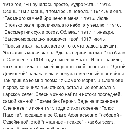
1912 год. "Я научилась просто, мудро жить. " 1913.
Осень. "Ты знаешь, я томлюсь в неволе. " 1914. 6 июня.
"Так много камней брошено в меня. " 1915. Июль.
"Столько раз я проклинала это небо, эту землю. " 1916.
"Бессмертник сух и розов. Облака. " 1917. 1 января.
"Высокомерьем дух помрачен твой. 1917, июль.
"Просыпаться на рассвете оттого, что радость душит.
Это - лишь малая часть. Здесь - первая поэма: "это было
в Слепневе в 1914 году в моей комнате. И это значило,
что я простилась с моей херсонесской юностью, с "Дикой
Девчонкой" начала века и почуяла железный шаг войны.
Так пришла ко мне поэма "У Самого Моря". В Слепневе
я сразу сочинила 150 стихов, остальные дописала в
царском селе". Здесь можно найти и истоки последней,
самой важной "Поэмы без Героя". Ведь написанное в
Слепневе 18 июня 1913 года стихотворение "Голос
Памяти", посвященное Ольге Афанасьевне Глебовой -
Судейкиной, этой "путанице - психее" - как бы эскиз,
первый аккорд будущей поэмы.