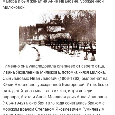
майора и был женат на Анне Ивановне, урожденной
Милюковой
. Именно она унаследовала слепнево от своего отца,
Ивана Яковлевича Милюкова, потомка князя милюка.
Сын Львовых Иван Львович (1806-1862) был женат на
Юлии Яковлевне, урожденной Викторовой. У них было
пять детей: два сына - лев и яков, и три дочери -
варвара, Агата и Анна. Младшая дочь Анна Ивановна
(1854-1942) 6 октября 1876 года сочеталась браком с
морским врачом Степаном Яковлевичем Гумилевым