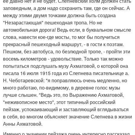
ее давно нет и не будет. Слепневский холм должен стать
заповедным, а дом надо сохранить там, где он сейчас. А
между этими двумя точками должна быть создана
"Незарастающая" пешеходная тропа. Но не
автомобильная дорога! Ведь если, в буквальном смысле
слова, навести кое-где мосты, то мог бы получиться
прекрасный пешеходный маршрут, - в гости к поэтам.
Пешком, без автобуса, по безлюдной тропе, - пройти эти
восемь километров - удовольствие. Только так можно
попытаться подслушать музу Ахматовой, о которой она
писала 16 июля 1915 года из Слепнева писательнице а.
Н. Чеботаревской: "я поправляюсь очень медленно, но
много работаю, по-видимому, в деревне голос музы
лучше слышен. "Ведь это, по Выражению Ахматовой,
"неживописное место", этот типичный российский
пейзаж, успокаивающий и заставляющий вглядываться
в себя, во многом объясняет значение Слепнева в жизни
Анны Ахматовой.
Именно о значении пейзажа очень интересно рассказал