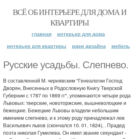
ВСЁ ОБ ИНТЕРЬЕРЕ ДЛЯ ДОМА И
КВАРТИРЫ
главная
интерьер для дома
интерьер для квартиры
идеи дизайна
мебель
Русские усадьбы. Слепнево.
В составленной М. чернявским "Генеалогии Господ
Дворян, Внесенных в Родословную Книгу Тверской
Губернии с 1787 по 1869 гг", упоминаются четыре рода
Львовых: тверские, новоторжские, вышневолоцкие и
бежецкие. Бежецкие Львовы владели небольшим
имением слепнево, и к этому роду принадлежал лев
Васильевич львов (скончался 10. 01. 1824), . Прадед
поэта николая Гумилева. Он имел звание секундант -