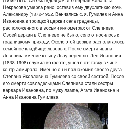
(1836-1910. Он был вдовцом, его первая жена а. М.
Некрасова умерла рано, оставив ему двухлетнюю дочь
Александру (1872-1952. Венчались с. я. Гумилев и Анна
Ивановна в троицкой церкви села градницы,
расположенного в восьми километрах от Слепнева.
Своей церкви в Слепневе не было, село относилось к
градницкому приходу. Около этой церкви располагалось
семейное кладбище львовых. После смерти ивана
Львовича имение к сыну Льву перешло. Лев Иванович
(1838-1908) служил во флоте, ушел в отставку в чине
контр-адмирала. Именно он и познакомил своего друга
Степана Яковлевича Гумилева со своей сестрой. После
его смерти совладельцами Слепнева стали сестры
варвара Ивановна, по мужу лампе, Агата Ивановна и
Анна Ивановна Гумилева.