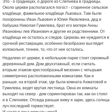
Это - о градницах, о дороге из Слепнева в градницы.
Около церкви располагался погост - старинное сельское
кладбище, фамильное кладбище Львовых. Там были
похоронены Иван Львович и Юлия Яковлевна, дед и
бабушка Николая Гумилева, брат его матери Анны
Ивановны лев Иванович и другие их родственники. От
кладбища не осталось и следов. Церковь же нуждается в
срочной реставрации, особенно безобразно выглядит
колокольня, точнее, то, что от нее осталось.
Недалеко от церкви, в небольшом парке стоит скромный
деревянный дом. Дом двухэтажный, если считать
вторым этажом крестообразный мезонин с четырьмя
симметрично расположенными комнатами. Как и
раньше, на второй этаж, где была комната Ахматовой и
Гумилева, ведет крутая лестница. Окна их комнаты
выходят на север - дом сориентирован так, как он стоял
и в Слепневе. Отсюда раньше вижу я зарю, здесь солнца
луч последний торжествует.
И часто в окна комнаты моей.