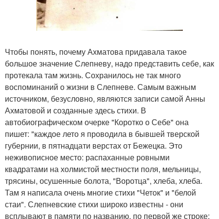
Чтобы понять, почему Ахматова придавала такое
большое значение Слепневу, надо представить себе, как
протекала там жизнь. Сохранилось не так много
воспоминаний о жизни в Слепневе. Самым важным
источником, безусловно, являются записи самой Анны
Ахматовой и созданные здесь стихи. В
автобиографическом очерке "Коротко о Себе" она
пишет: "каждое лето я проводила в бывшей тверской
губернии, в пятнадцати верстах от Бежецка. Это
неживописное место: распаханные ровными
квадратами на холмистой местности поля, мельницы,
трясины, осушенные болота, "Воротца", хлеба, хлеба.
Там я написала очень многие стихи "Четок" и "белой
стаи". Слепневские стихи широко известны - они
всплывают в памяти по названию, по первой же строке: