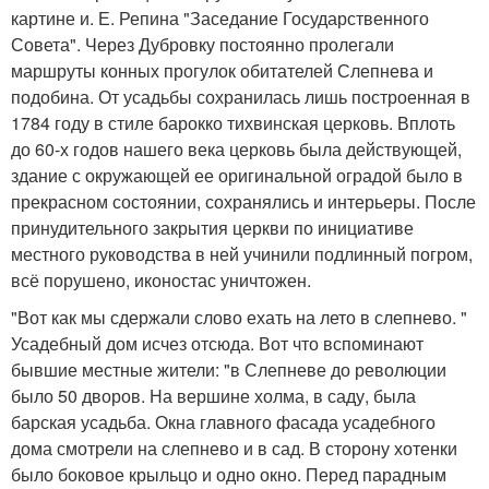
картине и. Е. Репина "Заседание Государственного
Совета". Через Дубровку постоянно пролегали
маршруты конных прогулок обитателей Слепнева и
подобина. От усадьбы сохранилась лишь построенная в
1784 году в стиле барокко тихвинская церковь. Вплоть
до 60-х годов нашего века церковь была действующей,
здание с окружающей ее оригинальной оградой было в
прекрасном состоянии, сохранялись и интерьеры. После
принудительного закрытия церкви по инициативе
местного руководства в ней учинили подлинный погром,
всё порушено, иконостас уничтожен.
"Вот как мы сдержали слово ехать на лето в слепнево. "
Усадебный дом исчез отсюда. Вот что вспоминают
бывшие местные жители: "в Слепневе до революции
было 50 дворов. На вершине холма, в саду, была
барская усадьба. Окна главного фасада усадебного
дома смотрели на слепнево и в сад. В сторону хотенки
было боковое крыльцо и одно окно. Перед парадным