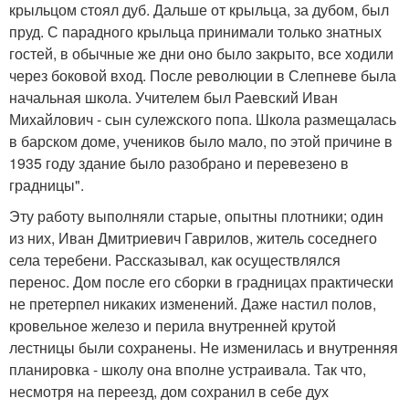
крыльцом стоял дуб. Дальше от крыльца, за дубом, был
пруд. С парадного крыльца принимали только знатных
гостей, в обычные же дни оно было закрыто, все ходили
через боковой вход. После революции в Слепневе была
начальная школа. Учителем был Раевский Иван
Михайлович - сын сулежского попа. Школа размещалась
в барском доме, учеников было мало, по этой причине в
1935 году здание было разобрано и перевезено в
градницы".
Эту работу выполняли старые, опытны плотники; один
из них, Иван Дмитриевич Гаврилов, житель соседнего
села теребени. Рассказывал, как осуществлялся
перенос. Дом после его сборки в градницах практически
не претерпел никаких изменений. Даже настил полов,
кровельное железо и перила внутренней крутой
лестницы были сохранены. Не изменилась и внутренняя
планировка - школу она вполне устраивала. Так что,
несмотря на переезд, дом сохранил в себе дух