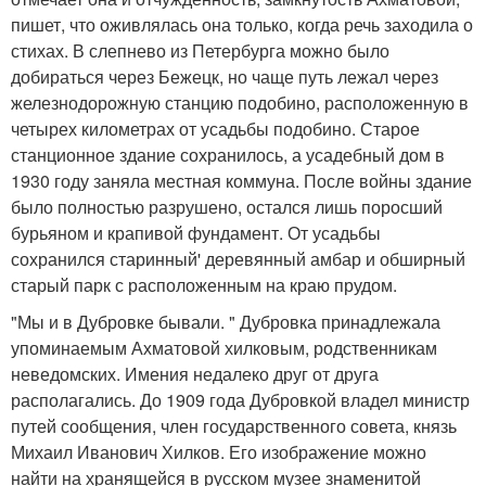
пишет, что оживлялась она только, когда речь заходила о
стихах. В слепнево из Петербурга можно было
добираться через Бежецк, но чаще путь лежал через
железнодорожную станцию подобино, расположенную в
четырех километрах от усадьбы подобино. Старое
станционное здание сохранилось, а усадебный дом в
1930 году заняла местная коммуна. После войны здание
было полностью разрушено, остался лишь поросший
бурьяном и крапивой фундамент. От усадьбы
сохранился старинный' деревянный амбар и обширный
старый парк с расположенным на краю прудом.
"Мы и в Дубровке бывали. " Дубровка принадлежала
упоминаемым Ахматовой хилковым, родственникам
неведомских. Имения недалеко друг от друга
располагались. До 1909 года Дубровкой владел министр
путей сообщения, член государственного совета, князь
Михаил Иванович Хилков. Его изображение можно
найти на хранящейся в русском музее знаменитой