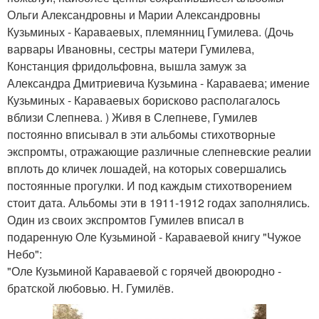
Ольги Александровны и Марии Александровны
Кузьминых - Караваевых, племянниц Гумилева. (Дочь
варвары Ивановны, сестры матери Гумилева,
Констанция фридольфовна, вышла замуж за
Александра Дмитриевича Кузьмина - Караваева; имение
Кузьминых - Караваевых борисково располагалось
вблизи Слепнева. ) Живя в Слепневе, Гумилев
постоянно вписывал в эти альбомы стихотворные
экспромты, отражающие различные слепневские реалии
вплоть до кличек лошадей, на которых совершались
постоянные прогулки. И под каждым стихотворением
стоит дата. Альбомы эти в 1911-1912 годах заполнялись.
Один из своих экспромтов Гумилев вписал в
подаренную Оле Кузьминой - Караваевой книгу "Чужое
Небо":
"Оле Кузьминой Караваевой с горячей двоюродно -
братской любовью. Н. Гумилёв.