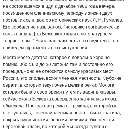
на состоявшемся в цдл в декабре 1986 года вечере,
посвященном слепневскому периоду в жизни двух
поэтов, их сын, доктор исторических наук Л. Н. Гумилев.
Его сообщение называлось "историко-географическая
связь ландшафта Бежецкого края с литературным
творчеством. " Учитывая важность его свидетельства,
приведем фрагменты его выступления.
Место моего детства, которое я довольно хорошо
помню, ибо с 6 и до 20 лет жил там и постоянно его
посещал, - оно не относится к числу красивых мест
России, это ополье, всхолмленная местность, глубокие
овраги, в которых текут очень мелкие речки; Молога,
которая была в свое время путем из варяг в хазары,
сейчас около Бежецка совершенно затянулась илом,
обмелела. Прекрасная речка остречина, в которой мы
все купались, - очень маленькая речка, - была красива,
покрыта кувшинками, белыми лилиями. Уже нет той
березовой аллеи, по которой мы всегда гуляли с