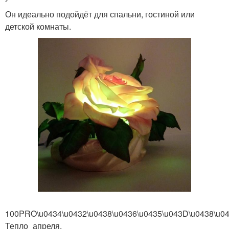
Он идеально подойдёт для спальни, гостиной или
детской комнаты.
100PRO\u0434\u0432\u0438\u0436\u0435\u043D\u0438\u0
Тепло_апреля.