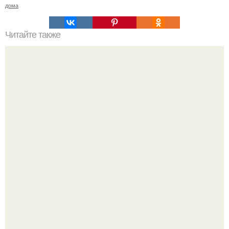
дома
Читайте также
Ваза из бутылки. Приступаем к уроку
Стильный ремонт в двушке - мечта реальностью стала!