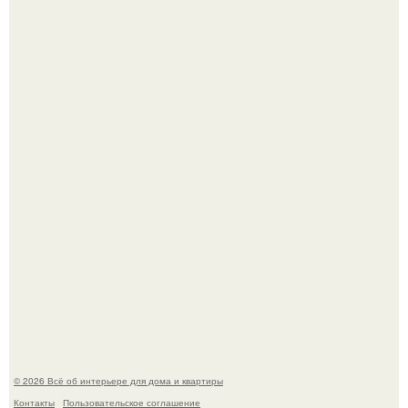
В Японии бесплатно раздают дома самураев - звучит как
план на новую жизнь.
Опишите интерьер кухни в 2-3 словах.
© 2026 Всё об интерьере для дома и квартиры
Контакты
Пользовательское соглашение