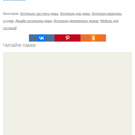
Категории:
Интерьер частного дома
,
Интерьер для дома
,
Интерьер квартиры
студии
,
Дизайн интерьера дома
,
Интерьер деревянных домов
,
Мебель для
гостиной
Читайте также
* Фен - ШУЙ квартиры *.