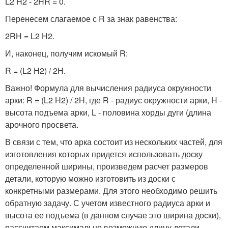
L2 H2 - 2HR = 0.
Перенесем слагаемое с R за знак равенства:
2RH = L2 H2.
И, наконец, получим искомый R:
R = (L2 H2) / 2H.
Важно! Формула для вычисления радиуса окружности
арки: R = (L2 H2) / 2H, где R - радиус окружности арки, H -
высота подъема арки, L - половина хорды дуги (длина
арочного просвета.
В связи с тем, что арка состоит из нескольких частей, для
изготовления которых придется использовать доску
определенной ширины, произведем расчет размеров
детали, которую можно изготовить из доски с
конкретными размерами. Для этого необходимо решить
обратную задачу. С учетом известного радиуса арки и
высота ее подъема (в данном случае это ширина доски),
рассчитаем максимально возможную длину детали,