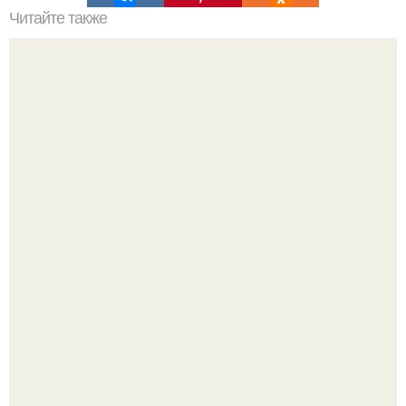
Читайте также
Нашла несколько лет назад на просторах интернета.
Культурный код. Можно сделать красивый интерьер
практически где угодно.