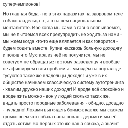
суперчемпионов!
Но главная беда - не в этих паразитах на здоровом теле
собаковладельца: x, а в нашем национальном
менталитете. Ибо когда мы сами в гавно вляпываемся,
мы не пытаемся всех предупредить не ходить за нами -
мы ждём когда кто-то еще вляпается и как говорится -
будем ходить вместе. Купив насквозь больную доходягу
и поняв что Мухтара из неё не получится, мы не
советуем не обращаться к этому разведенцу и вообще
не афишируем свои проблемы - мы идём на портал где
тусуются такие же владельцы доходяг и уже в их
обществе начинаем классическую систему аутотренинга
- хвалим дружно наших доходяг! И вроде всё спокойно и
вроде жить можно - вон у людей сколько таких же,
видать просто породные заболевания - обидно, досадно
- ну ладно! Лохами выглядеть боимся: как же мы скажем
громко всем что собака наша новая - дерьмо и мы её
отдать хотим! Во-первых это же наша собака, а значит