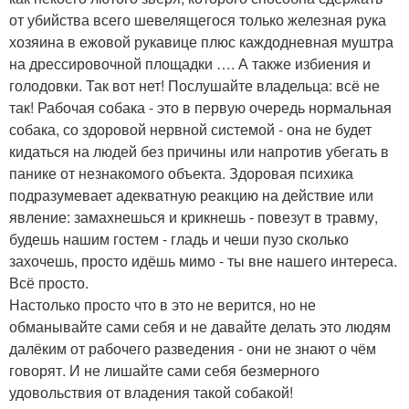
от убийства всего шевелящегося только железная рука
хозяина в ежовой рукавице плюс каждодневная муштра
на дрессировочной площадки …. А также избиения и
голодовки. Так вот нет! Послушайте владельца: всё не
так! Рабочая собака - это в первую очередь нормальная
собака, со здоровой нервной системой - она не будет
кидаться на людей без причины или напротив убегать в
панике от незнакомого объекта. Здоровая психика
подразумевает адекватную реакцию на действие или
явление: замахнешься и крикнешь - повезут в травму,
будешь нашим гостем - гладь и чеши пузо сколько
захочешь, просто идёшь мимо - ты вне нашего интереса.
Всё просто.
Настолько просто что в это не верится, но не
обманывайте сами себя и не давайте делать это людям
далёким от рабочего разведения - они не знают о чём
говорят. И не лишайте сами себя безмерного
удовольствия от владения такой собакой!