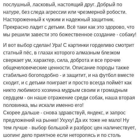
послушный, ласковый, настоящий друг. Добрый по
натуре, без следа агрессии или чрезмерной робости.
Настороженный к чужим и надежный защитник.
Прекрасно ладит с детьми. Всё таки как это здорово, что
мы решили завести это божественное создание - собаку!
И вот выбор сделан! Ура! С картинки горделиво смотрит
статный пёс, в глазах которого алмазным блезком
сверкает ум, характер, сила, доброта и все прочие
общечеловеческие ценности. Описание породы также
стабильно богоподобно - и защитит, и на футбол вместе
сходит, и с детьми поиграет и просто всегда поймёт как
никто любимого хозяина мудрым своим и громадным
сердцем - он наше отражение среди собак, наша вторая
половинка, мы искали именно его!
Скорее дальше - снова здравствуй, яндекс, и запрос
предложений на рынке! Ухуху! Да их тоже не мало! Ну
тем лучше - выбор большой и разброс цен наличествует,
шопинг дело приятное если неторопясь и по столь