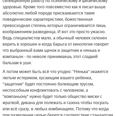
селекционную работу по психическому и физическому
здоровью. Кроме того повсеместно как я писал выше
абсолютно любой породе присваиваются такие
поведенческие характеристики, божественная
превосходная степень которых ограничивается лишь
воображением разведенца. И вот это просто ужасно.
Ведь специалистов мало, а обычный человек склонен
верить в хорошее и когда барыга от кинологии говорит
что выбранный вами щенок и защитник и нянька и
компаньон - по неволе принимаешь этот сладкий
бальзам в уши.
А потом может быть всё что угодно: "Нянька" окажется
лютым истериком, кусающим вашего ребенка,
"защитник" будет постоянно болеющим трусом,
неспособным конфликтовать с человеком, а
"компаньону" нужно будет только общество миски с
жратвой, дивана для полежать и газона чтобы посрать
или всё сразу, в любых комбинациях. Потому что когда
при разведении целью берется соответствие стандартам