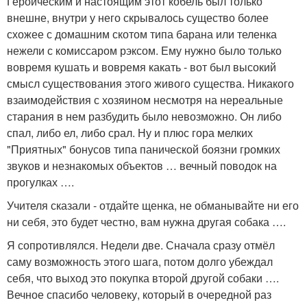
Героическим и настоящим этот кобель был только
внешне, внутри у него скрывалось существо более
схожее с домашним скотом типа барана или теленка
нежели с комиссаром рэксом. Ему нужно было только
вовремя кушать и вовремя какать - вот был высокий
смысл существования этого живого существа. Никакого
взаимодействия с хозяином несмотря на нереальные
старания в нем разбудить было невозможно. Он либо
спал, либо ел, либо срал. Ну и плюс гора мелких
"Приятных" бонусов типа панической боязни громких
звуков и незнакомых объектов … вечный поводок на
прогулках ….
Учителя сказали - отдайте щенка, не обманывайте ни его
ни себя, это будет честно, вам нужна другая собака ….
Я сопротивлялся. Недели две. Сначала сразу отмёл
саму возможность этого шага, потом долго убеждал
себя, что выход это покупка второй другой собаки ….
Вечное спасибо человеку, который в очередной раз