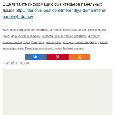
Ещё читайте информацию об интерьере панельных
домов
http://interior.ru-best.com/interer-dlya-doma/interer-
panelnyh-domov
Категории:
Интерьер для квартиры
,
Интерьер панельных домов
,
Интерьер для
дома
,
Идеи дизайна спальни
,
Современный интерьер квартиры
,
Интерьер
маленькой квартиры
,
Интерьер дома внутри
,
Интерьер зала в квартире
,
Дизайн
интерьера дома
,
Интерьер загородного дома
,
Мебель диваны
Читайте также
Приступая к ремонту маленькой кухне, воспользуйтесь