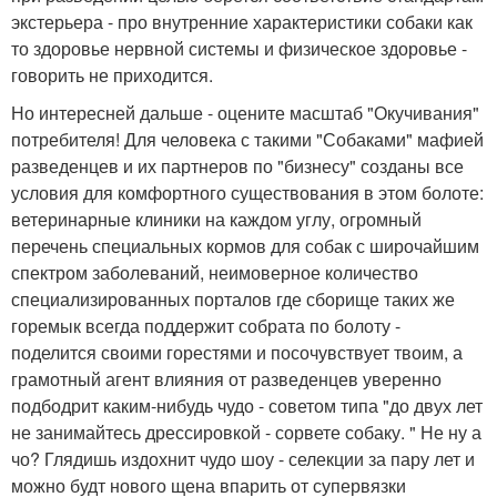
экстерьера - про внутренние характеристики собаки как
то здоровье нервной системы и физическое здоровье -
говорить не приходится.
Но интересней дальше - оцените масштаб "Окучивания"
потребителя! Для человека с такими "Собаками" мафией
разведенцев и их партнеров по "бизнесу" созданы все
условия для комфортного существования в этом болоте:
ветеринарные клиники на каждом углу, огромный
перечень специальных кормов для собак с широчайшим
спектром заболеваний, неимоверное количество
специализированных порталов где сборище таких же
горемык всегда поддержит собрата по болоту -
поделится своими горестями и посочувствует твоим, а
грамотный агент влияния от разведенцев уверенно
подбодрит каким-нибудь чудо - советом типа "до двух лет
не занимайтесь дрессировкой - сорвете собаку. " Не ну а
чо? Глядишь издохнит чудо шоу - селекции за пару лет и
можно будт нового щена впарить от супервязки