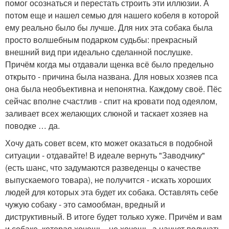
помог осознаться и перестать строить эти иллюзии. А
потом еще и нашел семью для нашего кобеля в которой
ему реально было бы лучше. Для них эта собака была
просто волшебным подарком судьбы: прекрасный
внешний вид при идеально сделанной послушке.
Причём когда мы отдавали щенка всё было предельно
открыто - причина была названа. Для новых хозяев пса
она была необъективна и непонятна. Каждому своё. Пёс
сейчас вполне счастлив - спит на кровати под одеялом,
заливает всех желающих слюной и таскает хозяев на
поводке … да.
Хочу дать совет всем, кто может оказаться в подобной
ситуации - отдавайте! В идеале вернуть "Заводчику"
(есть шанс, что задумаются разведенцы о качестве
выпускаемого товара), не получится - искать хороших
людей для которых эта будет их собака. Оставлять себе
чужую собаку - это самообман, вредный и
диструктивный. В итоге будет только хуже. Причём и вам
и собаке, которая хочешь - не хочешь, а начнет получать