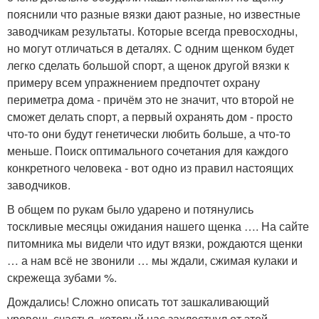
пояснили что разные вязки дают разные, но известные
заводчикам результаты. Которые всегда превосходны,
но могут отличаться в деталях. С одним щенком будет
легко сделать большой спорт, а щенок другой вязки к
примеру всем упражнением предпочтет охрану
периметра дома - причём это не значит, что второй не
сможет делать спорт, а первый охранять дом - просто
что-то они будут генетически любить больше, а что-то
меньше. Поиск оптимального сочетания для каждого
конкретного человека - вот одно из правил настоящих
заводчиков.
В общем по рукам было ударено и потянулись
тоскливые месяцы ожидания нашего щенка …. На сайте
питомника мы видели что идут вязки, рождаются щенки
… а нам всё не звонили … мы ждали, сжимая кулаки и
скрежеща зубами %.
Дождались! Сложно описать тот зашкаливающий
уровень счастья, который нас захлестнул от этой