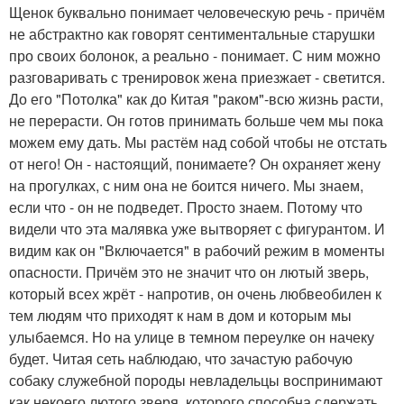
Щенок буквально понимает человеческую речь - причём
не абстрактно как говорят сентиментальные старушки
про своих болонок, а реально - понимает. С ним можно
разговаривать с тренировок жена приезжает - светится.
До его "Потолка" как до Китая "раком"-всю жизнь расти,
не перерасти. Он готов принимать больше чем мы пока
можем ему дать. Мы растём над собой чтобы не отстать
от него! Он - настоящий, понимаете? Он охраняет жену
на прогулках, с ним она не боится ничего. Мы знаем,
если что - он не подведет. Просто знаем. Потому что
видели что эта малявка уже вытворяет с фигурантом. И
видим как он "Включается" в рабочий режим в моменты
опасности. Причём это не значит что он лютый зверь,
который всех жрёт - напротив, он очень любвеобилен к
тем людям что приходят к нам в дом и которым мы
улыбаемся. Но на улице в темном переулке он начеку
будет. Читая сеть наблюдаю, что зачастую рабочую
собаку служебной породы невладельцы воспринимают
как некоего лютого зверя, которого способна сдержать