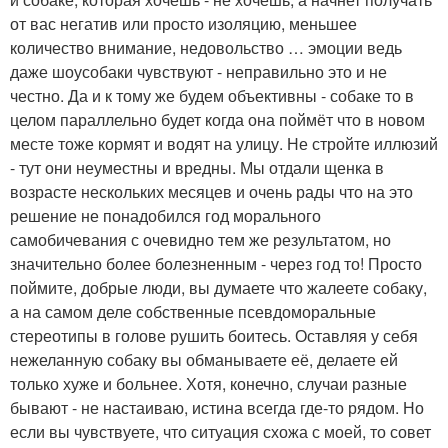
от вас негатив или просто изоляцию, меньшее
количество внимание, недовольство … эмоции ведь
даже шоусобаки чувствуют - неправильно это и не
честно. Да и к тому же будем объективны - собаке то в
целом параллельно будет когда она поймёт что в новом
месте тоже кормят и водят на улицу. Не стройте иллюзий
- тут они неуместны и вредны. Мы отдали щенка в
возрасте нескольких месяцев и очень рады что на это
решение не понадобился год морального
самобичевания с очевидно тем же результатом, но
значительно более болезненным - через год то! Просто
поймите, добрые люди, вы думаете что жалеете собаку,
а на самом деле собственные псевдоморальные
стереотипы в голове рушить боитесь. Оставляя у себя
нежеланную собаку вы обманываете её, делаете ей
только хуже и больнее. Хотя, конечно, случаи разные
бывают - не настаиваю, истина всегда где-то рядом. Но
если вы чувствуете, что ситуация схожа с моей, то совет