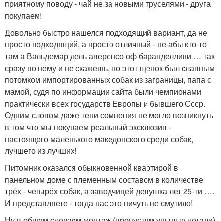
приятному поводу - чай не за новыми труселями - друга
покупаем!
Довольно быстро нашелся подходящий вариант, да не
просто подходящий, а просто отличный - не абы кто-то
там а Вальдемар дель аверенсо оф баранделлини … так
сразу по нему и не скажешь, но этот щенок был славным
потомком импортированных собак из заграницы, папа с
мамой, судя по информации сайта были чемпионами
практически всех государств Европы и бывшего Ссср.
Одним словом даже тени сомнения не могло возникнуть
в том что мы покупаем реальный эксклюзив -
настоящего маленького македонского среди собак,
лучшего из лучших!
Питомник оказался обыкновенной квартирой в
панельном доме с племенным составом в количестве
трёх - четырёх собак, а заводчицей девушка лет 25-ти ….
И представляете - тогда нас это ничуть не смутило!
Ну в общем сделаем монтаж (пропустим унылые детали)