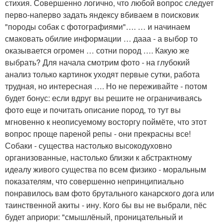
стихия. Совершенно логично, что любой вопрос следует
перво-наперво задать яндексу вбиваем в поисковик
"породы собак с фотографиями"…. … и начинаем
смаковать обилие информации … дааа - а выбор то
оказывается огромен … сотни пород …. Какую же
выбрать? Для начала смотрим фото - на глубокий
анализ только картинок уходят первые сутки, работа
трудная, но интересная …. Но не переживайте - потом
будет бонус: если вдруг вы решите не ограничиваясь
фото еще и почитать описание пород, то тут вы
мгновенно к неописуемому восторгу поймёте, что этот
вопрос проще пареной репы - они прекрасны все!
Собаки - существа настолько высокодуховно
организованные, настолько близки к абстрактному
идеалу живого существа по всем физико - моральным
показателям, что совершенно непринципиально
понравилось вам фото брутального канарского дога или
таинственной акиты - ину. Кого бы вы не выбрали, пёс
будет априори: "смышлёный, проницательный и