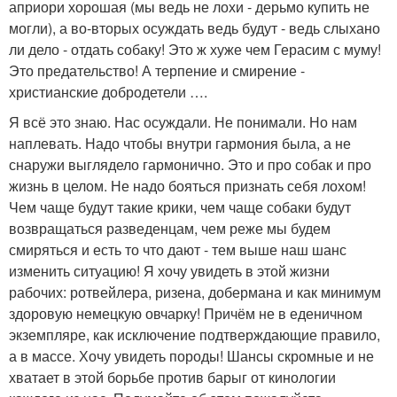
априори хорошая (мы ведь не лохи - дерьмо купить не
могли), а во-вторых осуждать ведь будут - ведь слыхано
ли дело - отдать собаку! Это ж хуже чем Герасим с муму!
Это предательство! А терпение и смирение -
христианские добродетели ….
Я всё это знаю. Нас осуждали. Не понимали. Но нам
наплевать. Надо чтобы внутри гармония была, а не
снаружи выглядело гармонично. Это и про собак и про
жизнь в целом. Не надо бояться признать себя лохом!
Чем чаще будут такие крики, чем чаще собаки будут
возвращаться разведенцам, чем реже мы будем
смиряться и есть то что дают - тем выше наш шанс
изменить ситуацию! Я хочу увидеть в этой жизни
рабочих: ротвейлера, ризена, добермана и как минимум
здоровую немецкую овчарку! Причём не в еденичном
экземпляре, как исключение подтверждающие правило,
а в массе. Хочу увидеть породы! Шансы скромные и не
хватает в этой борьбе против барыг от кинологии