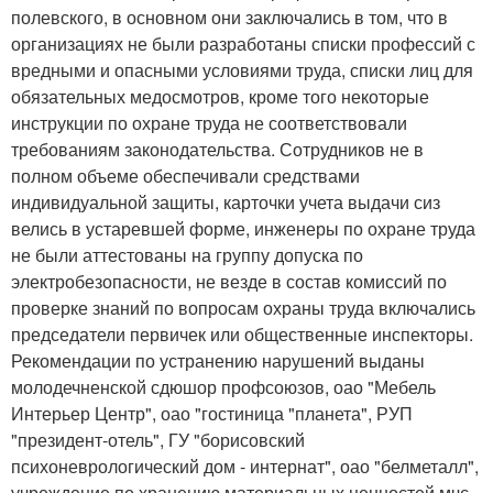
полевского, в основном они заключались в том, что в
организациях не были разработаны списки профессий с
вредными и опасными условиями труда, списки лиц для
обязательных медосмотров, кроме того некоторые
инструкции по охране труда не соответствовали
требованиям законодательства. Сотрудников не в
полном объеме обеспечивали средствами
индивидуальной защиты, карточки учета выдачи сиз
велись в устаревшей форме, инженеры по охране труда
не были аттестованы на группу допуска по
электробезопасности, не везде в состав комиссий по
проверке знаний по вопросам охраны труда включались
председатели первичек или общественные инспекторы.
Рекомендации по устранению нарушений выданы
молодечненской сдюшор профсоюзов, оао "Мебель
Интерьер Центр", оао "гостиница "планета", РУП
"президент-отель", ГУ "борисовский
психоневрологический дом - интернат", оао "белметалл",
учреждение по хранению материальных ценностей мчс