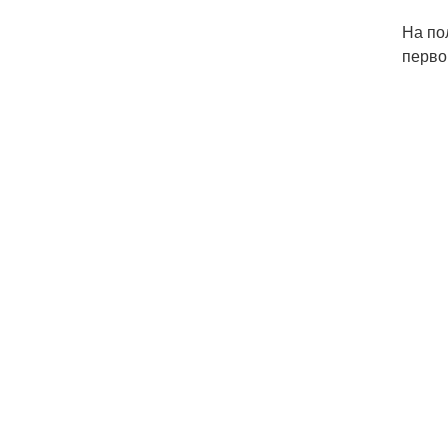
На по
перво