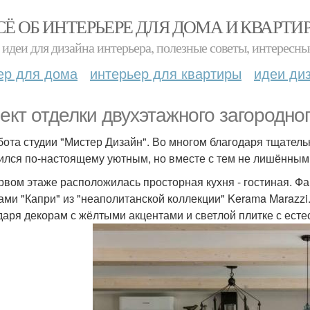
СЁ ОБ ИНТЕРЬЕРЕ ДЛЯ ДОМА И КВАРТИ
идеи для дизайна интерьера, полезные советы, интересны
ер для дома
интерьер для квартиры
идеи ди
ект отделки двухэтажного загородно
абота студии "Мистер Дизайн". Во многом благодаря тщате
ился по-настоящему уютным, но вместе с тем не лишённым
рвом этаже расположилась просторная кухня - гостиная. Фа
ами "Капри" из "неаполитанской коллекции" Kerama Marazzi.
даря декорам с жёлтыми акцентами и светлой плитке с ес