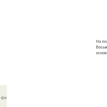
На по
Восьм
основ
⇦