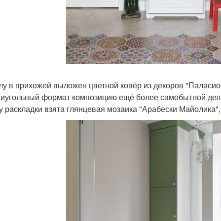
лу в прихожей выложен цветной ковёр из декоров "Паласио"
иугольный формат композицию ещё более самобытной делае
у раскладки взята глянцевая мозаика "Арабески Майолика"