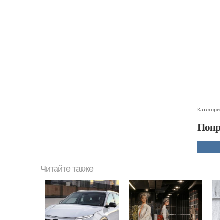
Категори
Понр
Читайте также