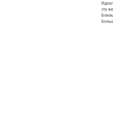
Идеал
эту ж
Близк
Больш