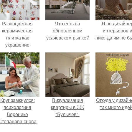
Разноцветная
Что есть на
Я не дизайне
керамическая
обновленном
интерьеров 
плитка как
усачевском рынке?
никогда им не б
украшение
интерьера.
Круг замкнулся:
Визуализация
Откуда у дизайн
психологиня
квартиры в ЖК
так много иде
Вероника
"Булычев".
Степанова снова
вышла замуж за