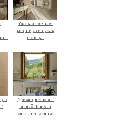
р
Уютная светлая
и
квартира в лучах
ыла.
солнца.
ера
Дримскроллинг -
й?
новый формат
мечтательности.