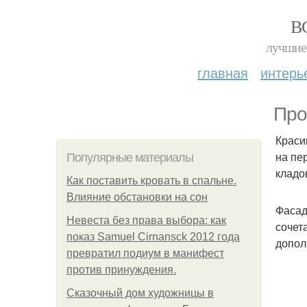
В
лучшие 
главная
интерь
Прое
Краси
на пе
Популярные материалы
кладо
Как поставить кровать в спальне.
Влияние обстановки на сон
Фасад
Невеста без права выбора: как
сочет
показ Samuel Cirnansck 2012 года
допол
превратил подиум в манифест
против принуждения.
Сказочный дом художницы в