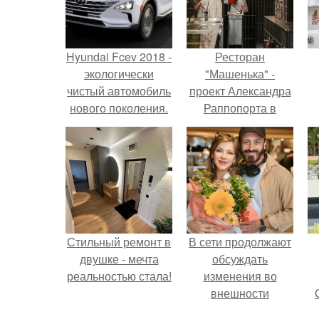
Hyundai Fcev 2018 -
Ресторан
экологически
"Машенька" -
чистый автомобиль
проект Александра
нового поколения.
Раппопорта в
"зарядье", где
каждый сантиметр
пространства
дышит русской
самобытностью.
Стильный ремонт в
В сети продолжают
двушке - мечта
обсуждать
реальностью стала!
изменения во
внешности
актрисы.