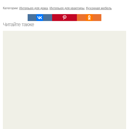
Категории:
Интерьер для дома
,
Интерьер для квартиры
,
Кухонная мебель
Читайте также
Советские мебельные стенки названия. Вещи века:
советские стенки 80-х.