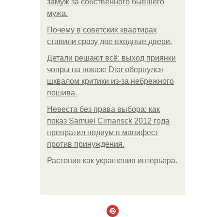
замуж за собственного бывшего
мужа.
Почему в советских квартирах
ставили сразу две входные двери.
Детали решают всё: выход приянки
чопры на показе Dior обернулся
шквалом критики из-за небрежного
пошива.
Невеста без права выбора: как
показ Samuel Cirnansck 2012 года
превратил подиум в манифест
против принуждения.
Растения как украшения интерьера.