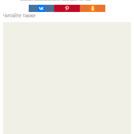
Читайте также
Живые стены в интерьере квартиры.
Дизайн малометражной студии 21, 1 м 2 (24, 9 м 2 с