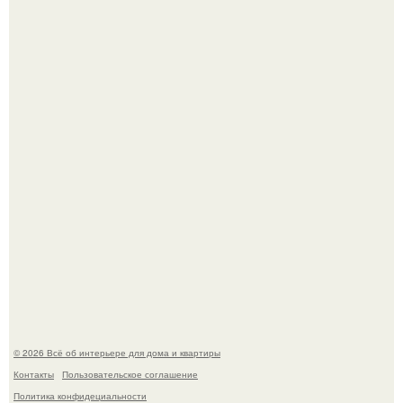
Литературная Москва. Дома - музеи писателей.
Кёнигсберг. Интерьер дома студенческого братства
"Германия".
© 2026 Всё об интерьере для дома и квартиры
Контакты
Пользовательское соглашение
Политика конфидециальности