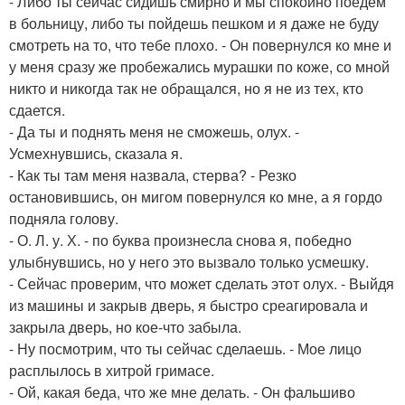
- Либо ты сейчас сидишь смирно и мы спокойно поедем
в больницу, либо ты пойдешь пешком и я даже не буду
смотреть на то, что тебе плохо. - Он повернулся ко мне и
у меня сразу же пробежались мурашки по коже, со мной
никто и никогда так не обращался, но я не из тех, кто
сдается.
- Да ты и поднять меня не сможешь, олух. -
Усмехнувшись, сказала я.
- Как ты там меня назвала, стерва? - Резко
остановившись, он мигом повернулся ко мне, а я гордо
подняла голову.
- О. Л. у. Х. - по буква произнесла снова я, победно
улыбнувшись, но у него это вызвало только усмешку.
- Сейчас проверим, что может сделать этот олух. - Выйдя
из машины и закрыв дверь, я быстро среагировала и
закрыла дверь, но кое-что забыла.
- Ну посмотрим, что ты сейчас сделаешь. - Мое лицо
расплылось в хитрой гримасе.
- Ой, какая беда, что же мне делать. - Он фальшиво