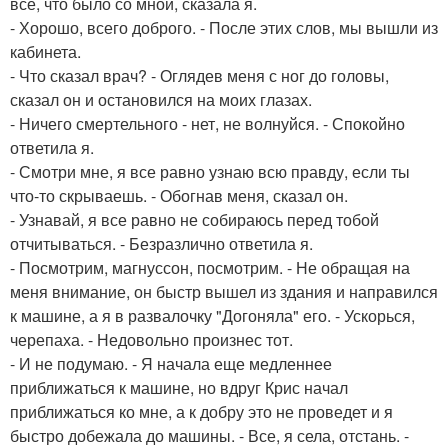
все, что было со мной, сказала я.
- Хорошо, всего доброго. - После этих слов, мы вышли из
кабинета.
- Что сказал врач? - Оглядев меня с ног до головы,
сказал он и остановился на моих глазах.
- Ничего смертельного - нет, не волнуйся. - Спокойно
ответила я.
- Смотри мне, я все равно узнаю всю правду, если ты
что-то скрываешь. - Обогнав меня, сказал он.
- Узнавай, я все равно не собираюсь перед тобой
отчитываться. - Безразлично ответила я.
- Посмотрим, магнуссон, посмотрим. - Не обращая на
меня внимание, он быстр вышел из здания и направился
к машине, а я в развалочку "Догоняла" его. - Ускорься,
черепаха. - Недовольно произнес тот.
- И не подумаю. - Я начала еще медленнее
приближаться к машине, но вдруг Крис начал
приближаться ко мне, а к добру это не проведет и я
быстро добежала до машины. - Все, я села, отстань. -