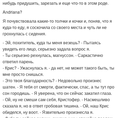
нибудь придушить, зарезать и еще что-то в этом роде.
Andriana?
Я почувствовала какие-то толчки и кочки и, поняв, что я
куда-то еду, я соскочила со своего места и чуть ли не
грохнулась с сидения.
- Эй, похититель, куда ты меня везешь? - Пытаясь
увидеть его лицо, серьезно задала вопрос я.
- Ты серьезно рехнулась, магнуссон. - Саркастично
ответил парень.
- Крис? - Ужаснулась я. - да нет, не может такого быть, ты
мне просто снишься.
- Это твоя благодарность? - Недовольно произнес
шатен. - Я тебя от смерти, фактически, спас, а ты тут про
сон городишь. - Я уверена, что он сейчас закатил глаза.
- Ой, ну не смеши сам себя, Кристофер. - Насмешливо
сказала я, но в ответ гробовая тишина. - Ой, наш Крис
обиделся, ну воот. - Язвительно произнесла я.