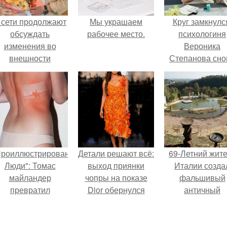
 сети продолжают
Мы украшаем
Круг замкнулс
обсуждать
рабочее место.
психологиня
изменения во
Вероника
внешности
Степанова сно
актрисы.
вышла замуж 
собственног
бывшего мужа
Проиллюстрированные
Детали решают всё:
69-Летний жит
Люди": Томас
выход приянки
Италии созда
майландер
чопры на показе
фальшивый
превратил
Dior обернулся
античный
олнечные ожоги в
шквалом критики
амфитеатр и
арт - объект.
из-за небрежного
долгое врем
пошива.
успешно выда