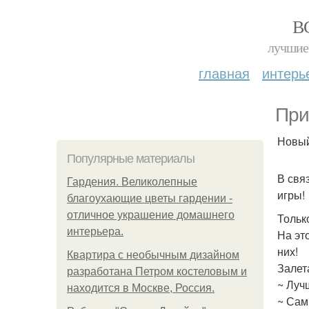
В
лучшие 
главная
интерь
При
Новый
Популярные материалы
В связ
Гардения. Великолепные
игры!
благоухающие цветы гардении -
отличное украшение домашнего
Тольк
интерьера.
На эт
них!
Квартира с необычным дизайном
Залета
разработана Петром костеловым и
~ Луч
находится в Москве, Россия.
~ Сам