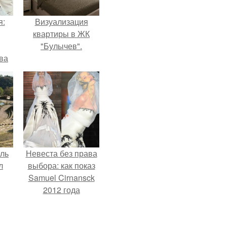
я:
Визуализация
квартиры в ЖК
"Булычев".
ва
за
о
.
ель
Невеста без права
л
выбора: как показ
Samuel Cirnansck
2012 года
превратил подиум
я
в манифест против
вал
принуждения.