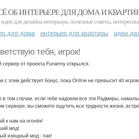
СЁ ОБ ИНТЕРЬЕРЕ ДЛЯ ДОМА И КВАРТИ
идеи для дизайна интерьера, полезные советы, интересны
ер для дома
интерьер для квартиры
идеи ди
ветствую тебя, игрок!
 сервер от проекта Funarmy открылся.
и с этим действует бонус, пока Online не превысит 40 игроко
о в том случае, если тебе надоели все эти Радмиры, намальск
ом сервере, вы сможете ощутить все трудности жизни, встр
й к нам на огонёк!
ший мод!
ый изящный мод - пак!