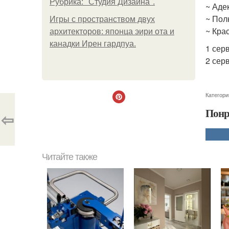
Рубрика: "Студия Дизайна".
~ Аде
~ Полн
Игры с пространством двух
~ Кра
архитекторов: японца эири ота и
канадки Ирен гардпуа.
1 серв
2 серв
Категори
Понр
⇦
Читайте также