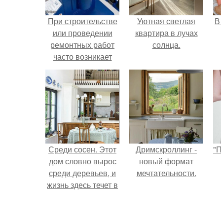
При строительстве
Уютная светлая
В
или проведении
квартира в лучах
ремонтных работ
солнца.
часто возникает
необходимость
согнуть трубу.
Среди сосен. Этот
Дримскроллинг -
"
дом словно вырос
новый формат
среди деревьев, и
мечтательности.
жизнь здесь течет в
собственном ритме
с
- спокойно, без
спешки и лишнего