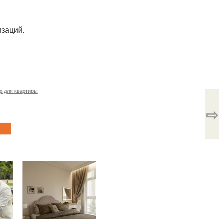
изаций.
р для квартиры
⇨