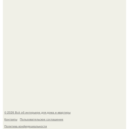
Эко - панно "Песочный Берег":
Стильная квартира в светлых приятных тонах.
© 2026 Всё об интерьере для дома и квартиры
Контакты
Пользовательское соглашение
Политика конфидециальности