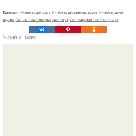
Категории:
Интерьер для дома
,
Интерьер деревянных домов
,
Интерьер дома
внутри
,
Современный интерьер квартиры
,
Интерьер маленькой квартиры
Читайте также
Стильная квартира в тайбэе!