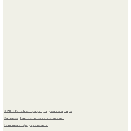
Среди сосен. Этот дом словно вырос среди деревьев, и
жизнь здесь течет в собственном ритме - спокойно, без
спешки и лишнего шума.
Привет всем дизайнерам интерьеров и не только!
© 2026 Всё об интерьере для дома и квартиры
Контакты
Пользовательское соглашение
Политика конфидециальности