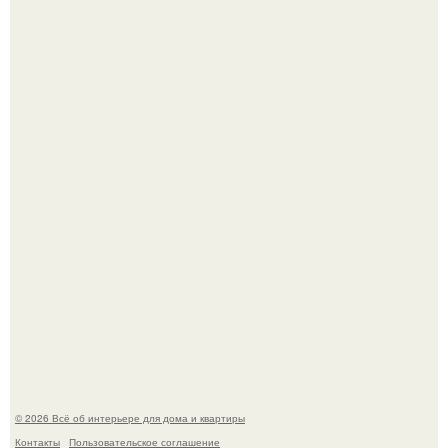
5 ошибок в планировке, из-за которых вы теряете метры.
"Проиллюстрированные Люди": Томас майландер
превратил солнечные ожоги в арт - объект.
© 2026 Всё об интерьере для дома и квартиры
Контакты
Пользовательское соглашение