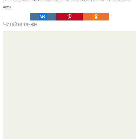
дома
Читайте также
Старинные лифты Санкт-петербурга, действующие в
наше время.