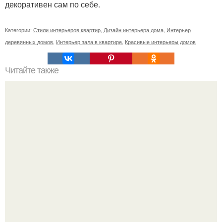
декоративен сам по себе.
Категории:
Стили интерьеров квартир
,
Дизайн интерьера дома
,
Интерьер
деревянных домов
,
Интерьер зала в квартире
,
Красивые интерьеры домов
Читайте также
Воздушный, сказочный замок "Ласточкино Гнездо"
возвышается над морской гладью сравнительно недавно
- неполных 100 лет.