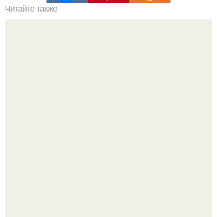
Читайте также
Пирожное рафаэлло за час?
Привет всем дизайнерам интерьеров и не только!