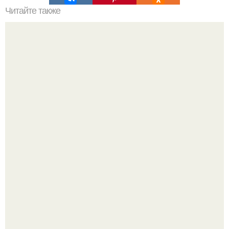
Читайте также
Астория: история гостиницы.
Дизайн малометражной студии 21, 1 м 2 (24, 9 м 2 с
балконом) в Краснодаре.