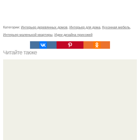
Категории:
Интерьер деревянных домов
,
Интерьер для дома
,
Кухонная мебель
,
Интерьер маленькой квартиры
,
Идеи дизайна прихожей
Читайте также
Парфюмерия для дома является отличной идеей для
подарка вашим родным и близким на новый год.