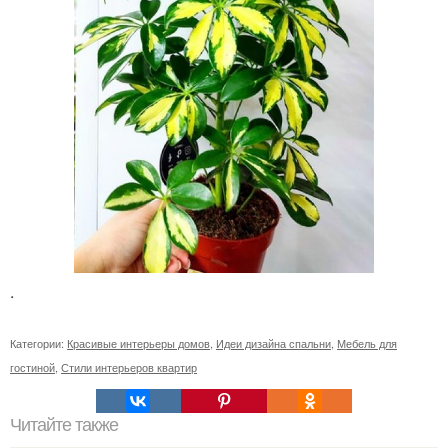
.
Категории:
Красивые интерьеры домов
,
Идеи дизайна спальни
,
Мебель для
гостиной
,
Стили интерьеров квартир
Читайте также