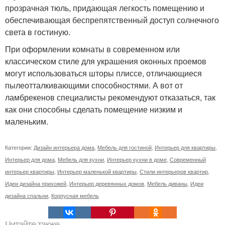
прозрачная тюль, придающая легкость помещению и
обеспечивающая беспрепятственный доступ солнечного
света в гостиную.
При оформлении комнаты в современном или
классическом стиле для украшения оконных проемов
могут использоваться шторы плиссе, отличающиеся
пылеотталкивающими способностями. А вот от
ламбрекенов специалисты рекомендуют отказаться, так
как они способны сделать помещение низким и
маленьким.
Категории:
Дизайн интерьера дома
,
Мебель для гостиной
,
Интерьер для квартиры
,
Интерьер для дома
,
Мебель для кухни
,
Интерьер кухни в доме
,
Современный
интерьер квартиры
,
Интерьер маленькой квартиры
,
Стили интерьеров квартир
,
Идеи дизайна прихожей
,
Интерьер деревянных домов
,
Мебель диваны
,
Идеи
дизайна спальни
,
Корпусная мебель
Читайте также