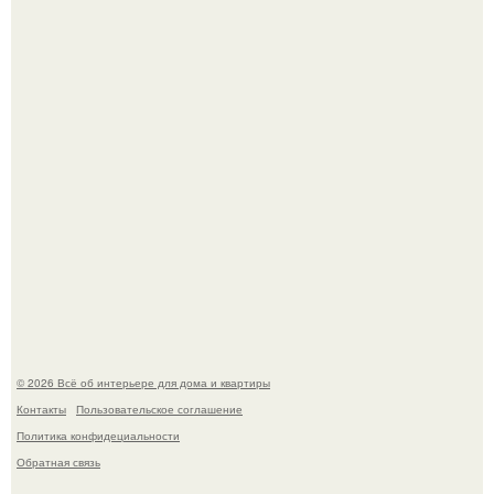
Двухкомнатная квартира в стиле сканди кинфолк и
мебелью 50-х годов в высотке на котельнической.
Литературная Москва. Дома - музеи писателей.
© 2026 Всё об интерьере для дома и квартиры
Контакты
Пользовательское соглашение
Политика конфидециальности
Обратная связь