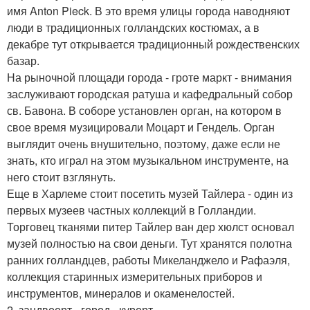
имя Anton Pieck. В это время улицы города наводняют
люди в традиционных голландских костюмах, а в
декабре тут открывается традиционный рождественских
базар.
На рыночной площади города - гроте маркт - внимания
заслуживают городская ратуша и кафедральный собор
св. Бавона. В соборе установлен орган, на котором в
свое время музицировали Моцарт и Гендель. Орган
выглядит очень внушительно, поэтому, даже если не
знать, кто играл на этом музыкальном инструменте, на
него стоит взглянуть.
Еще в Харлеме стоит посетить музей Тайлера - один из
первых музеев частных коллекций в Голландии.
Торговец тканями питер Тайлер ван дер хюлст основал
музей полностью на свои деньги. Тут хранятся полотна
ранних голландцев, работы Микеланджело и Рафаэля,
коллекция старинных измерительных приборов и
инструментов, минералов и окаменелостей.
2. зандвоорт - город - курорт.