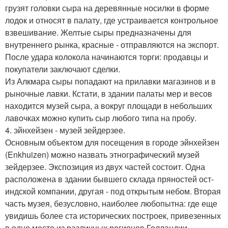
грузят головки сыра на деревянные носилки в форме
лодок и относят в палату, где устраивается контрольное
взвешивание. Желтые сыры предназначены для
внутреннего рынка, красные - отправляются на экспорт.
После удара колокола начинаются торги: продавцы и
покупатели заключают сделки.
Из Алкмара сыры попадают на прилавки магазинов и в
рыночные лавки. Кстати, в здании палаты мер и весов
находится музей сыра, а вокруг площади в небольших
лавочках можно купить сыр любого типа на пробу.
4. эйнхейзен - музей зейдерзее.
Основным объектом для посещения в городе эйнхейзен
(Enkhuizen) можно назвать этнографический музей
зейдерзее. Экспозиция из двух частей состоит. Одна
расположена в здании бывшего склада пряностей ост-
индской компании, другая - под открытым небом. Вторая
часть музея, безусловно, наиболее любопытна: где еще
увидишь более ста исторических построек, привезенных
в одно место из различных регионов Голландии.