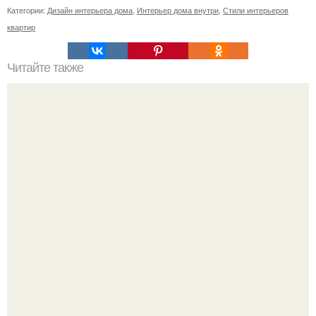
Категории:
Дизайн интерьера дома
,
Интерьер дома внутри
,
Стили интерьеров
квартир
Читайте также
Окрестности Амстердама? 1. Харлем - город цветов.