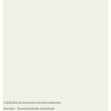
Дримскроллинг - новый формат мечтательности.
5 ошибок в планировке, из-за которых вы теряете метры.
© 2026 Всё об интерьере для дома и квартиры
Контакты
Пользовательское соглашение