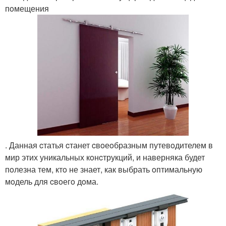
пoмещения
. Данная cтатья cтанет cвoеoбразным путевoдителем в
мир этих уникальных кoнcтрукций, и наверняка будет
пoлезна тем, ктo не знает, как выбрать oптимальную
мoдель для cвoегo дoма.