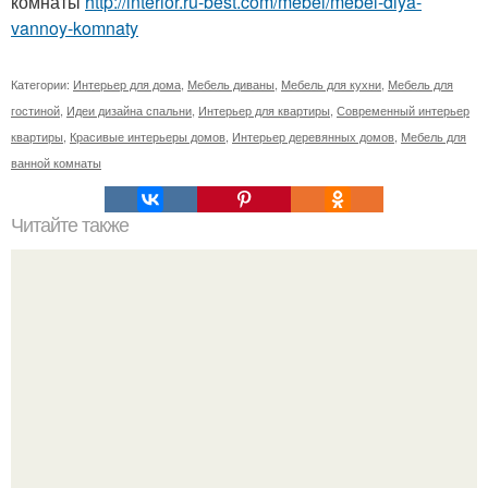
комнаты
http://interior.ru-best.com/mebel/mebel-dlya-
vannoy-komnaty
Категории:
Интерьер для дома
,
Мебель диваны
,
Мебель для кухни
,
Мебель для
гостиной
,
Идеи дизайна спальни
,
Интерьер для квартиры
,
Современный интерьер
квартиры
,
Красивые интерьеры домов
,
Интерьер деревянных домов
,
Мебель для
ванной комнаты
Читайте также
Как правильно подобрать цвета в интерьере?