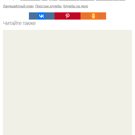
Ландшафтный план
,
Простые клумбы
,
Клумбы на даче
Читайте также
О свете: светодиодная подсветка\.