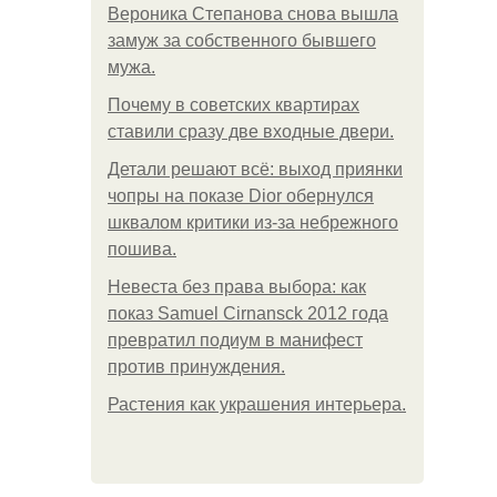
Вероника Степанова снова вышла
замуж за собственного бывшего
мужа.
Почему в советских квартирах
ставили сразу две входные двери.
Детали решают всё: выход приянки
чопры на показе Dior обернулся
шквалом критики из-за небрежного
пошива.
Невеста без права выбора: как
показ Samuel Cirnansck 2012 года
превратил подиум в манифест
против принуждения.
Растения как украшения интерьера.