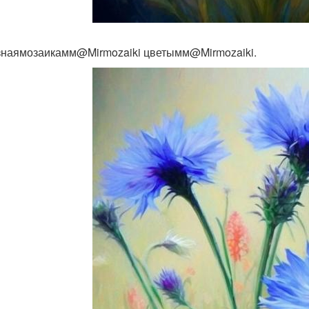
наямозаикамм@Mirmozaiki цветымм@Mirmozaiki.