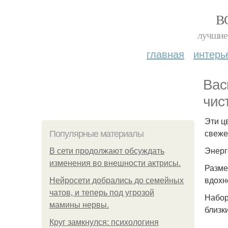
В
лучшие 
главная
интерь
Вас
чис
Эти ц
свеже
Популярные материалы
Энерг
В сети продолжают обсуждать
изменения во внешности актрисы.
Разме
вдохн
Нейросети добрались до семейных
чатов, и теперь под угрозой
Набор
мамины нервы.
близк
Круг замкнулся: психологиня