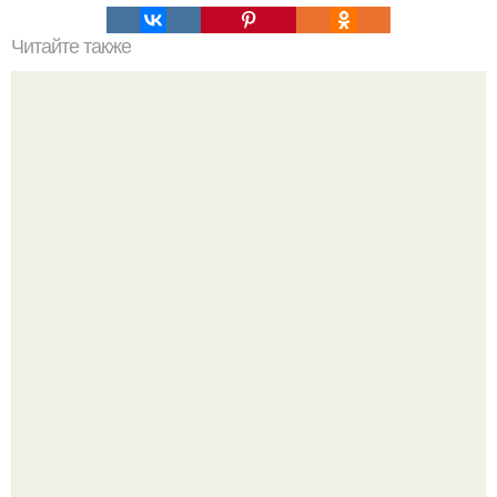
Читайте также
Советские мебельные стенки названия. Вещи века:
советские стенки 80-х.
Маленькая, но практичная квартира у моря 48 кв.