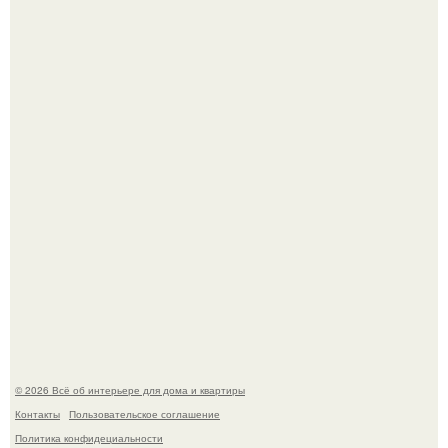
Откуда у дизайнера так много идей?
Привет всем дизайнерам интерьеров и не только!
© 2026 Всё об интерьере для дома и квартиры
Контакты
Пользовательское соглашение
Политика конфидециальности