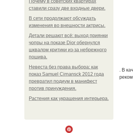
Почему в советских квартирах
ставили сразу две входные двери.
В сети продолжают обсуждать
изменения во внешности актрисы.
Детали решают всё: выход приянки
чопры на показе Dior обернулся
шквалом критики из-за небрежного
пошива.
Невеста без права выбора: как
. В к
показ Samuel Cirnansck 2012 года
реком
превратил подиум в манифест
против принуждения.
Растения как украшения интерьера.