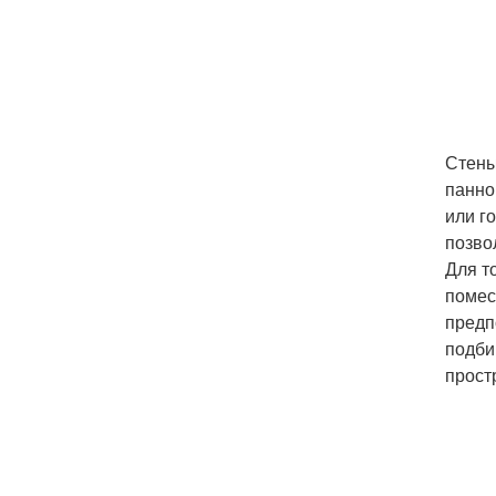
Стены
панно
или г
позво
Для т
помес
предп
подби
прост