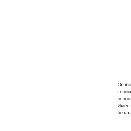
Особо
своим
основ
Именн
незат