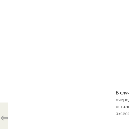
В слу
очере
остал
аксес
⇦