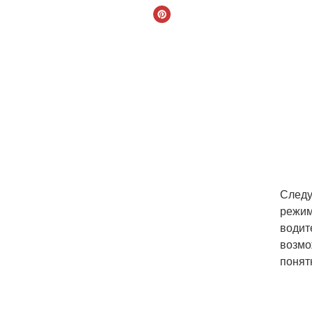
Следу
режим
водит
возмо
понят