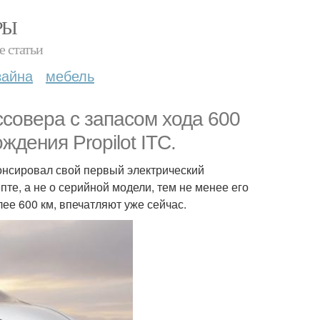
РЫ
е статьи
зайна
мебель
оссовера с запасом хода 600
дения Propilot ITC.
нонсировал свой первый электрический
епте, а не о серийной модели, тем не менее его
ее 600 км, впечатляют уже сейчас.