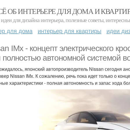
СЁ ОБ ИНТЕРЬЕРЕ ДЛЯ ДОМА И КВАРТИ
идеи для дизайна интерьера, полезные советы, интересны
ер для дома
интерьер для квартиры
идеи ди
san IMx - концепт электрического кр
и полностью автономной системой вож
 ожидалось, японский автопроизводитель Nissan сегодня а
овер Nissan IMx. К сожалению, речь пока идет только о конц
ные характеристики - полная автономность и запас хода бол