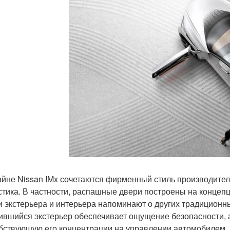
айне Nissan IMx сочетаются фирменный стиль производител
стика. В частности, распашные двери построены на концепц
и экстерьера и интерьера напоминают о других традиционн
ившийся экстерьер обеспечивает ощущение безопасности, а
бствующую его концентрации на управлении автомобилем.