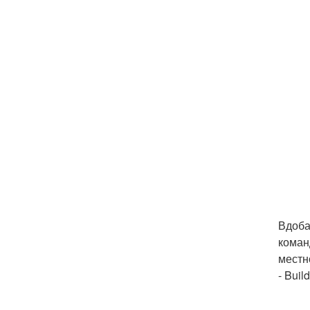
Вдоба
коман
местно
- Buil