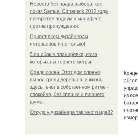
Невеста без права выбора: как
показ Samuel Cirnansck 2012 года
превратил подиум в манифест
против принуждения.
Привет всем дизайнерам
интерьеров и не только!
5 ошибок в планировке, из-за
которых вы теряете метры.
Конце
Среди сосен. Этот дом словно
абсол
вырос среди деревьев, и жизнь
управ
здесь течет в собственном ритме -
из ос
спокойно, без спешки и лишнего
батар
шума.
плотн
Откуда у дизайнера так много идей?
измер