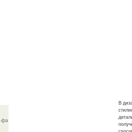
В диз
стили
детал
⇦
получ
спосо