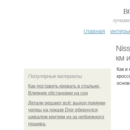
В
лучшие 
главная
интерь
Nis
км 
Как и
кросс
Популярные материалы
основ
Как поставить кровать в спальне.
Влияние обстановки на сон
Детали решают всё: выход приянки
чопры на показе Dior обернулся
шквалом критики из-за небрежного
пошива.