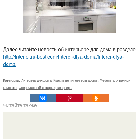
Далее читайте новости об интерьере для дома в разделе
http://interior.ru-best.com/interer-dlya-doma/interer-dlya-
doma
Категории:
Интерьер для дома
,
Красивые интерьеры домов
,
Мебель для ванной
комнаты
,
Современный интерьер квартиры
Читайте также