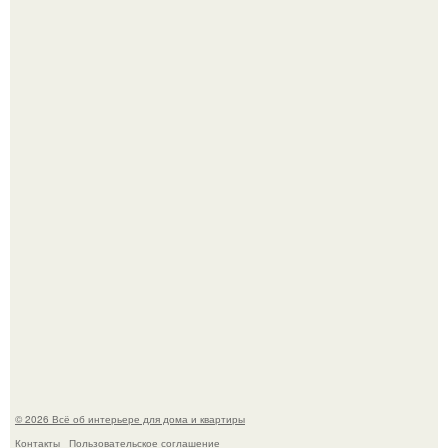
Стильная квартира в светлых приятных тонах.
Преображение в ванной на ул. генерала Григорова, д.
36!
© 2026 Всё об интерьере для дома и квартиры
Контакты
Пользовательское соглашение