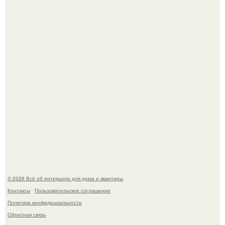
обернулся шквалом критики из-за небрежного пошива.
69-Летний житель Италии создал фальшивый античный
амфитеатр и долгое время успешно выдавал его за
настоящее историческое наследие.
© 2026 Всё об интерьере для дома и квартиры
Контакты
Пользовательское соглашение
Политика конфидециальности
Обратная связь